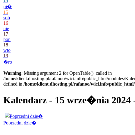
14
pi�
15
sob
16
nie
17
pon
18
wto
19
�ro
Warning
: Missing argument 2 for OpenTable(), called in
/home/klient.dhosting.pl/rafanoo/wici.info/public_html/modules/Kale
defined in
/home/klient.dhosting.pl/rafanoo/wici.info/public_htm
Kalendarz - 15 wrze�nia 2024 -
Poprzedni dzie�