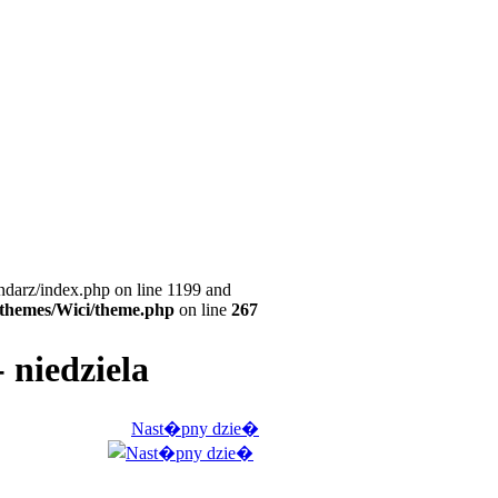
ndarz/index.php on line 1199 and
l/themes/Wici/theme.php
on line
267
 niedziela
Nast�pny dzie�