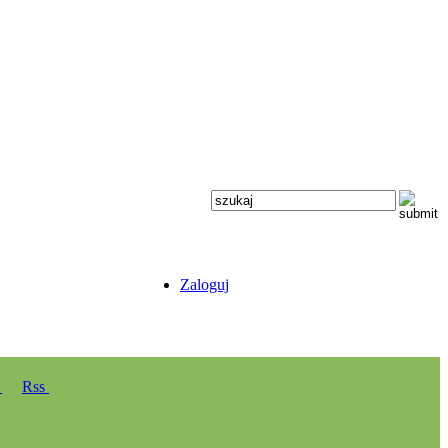
Zaloguj
y
Rss