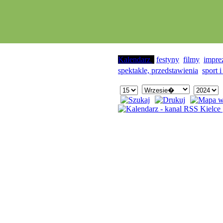
Kalendarz
festyny
filmy
impre
spektakle, przedstawienia
sport i