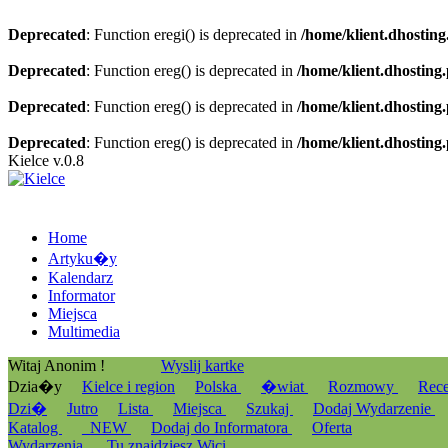
Deprecated
: Function eregi() is deprecated in
/home/klient.dhosting
Deprecated
: Function ereg() is deprecated in
/home/klient.dhosting
Deprecated
: Function ereg() is deprecated in
/home/klient.dhosting
Deprecated
: Function ereg() is deprecated in
/home/klient.dhosting
Kielce v.0.8
Home
Artyku�y
Kalendarz
Informator
Miejsca
Multimedia
Witaj Anonim !
Wyslij kartke
Dzia�y
Kielce i region
Polska
�wiat
Rozmowy
Rec
Dzi�
Jutro
Lista
Miejsca
Szukaj
Dodaj Wydarzenie
Katalog
_NEW
Dodaj do Informatora
Oferta
Wydarzenia
Tu znajdziesz Wici