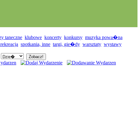
zy taneczne
klubowe
koncerty
konkursy
muzyka powa�na
 rekreacja
spotkania, inne
targi, gie�dy
warsztaty
wystawy