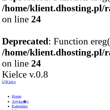
/home/klient.dhosting.pl/
on line
24
Deprecated
: Function ereg(
/home/klient.dhosting.pl/
on line
24
Kielce v.0.8
Home
Artyku�y
Kalendarz