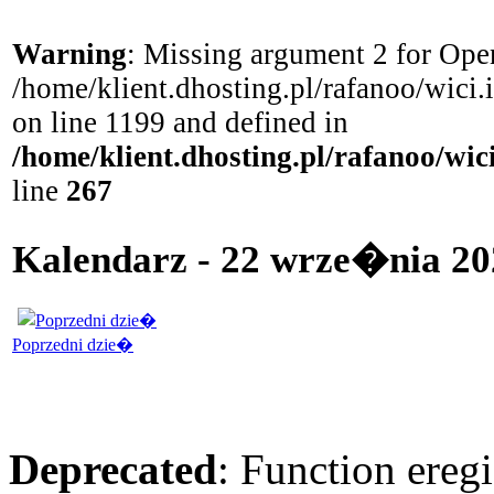
Warning
: Missing argument 2 for Open
/home/klient.dhosting.pl/rafanoo/wici
on line 1199 and defined in
/home/klient.dhosting.pl/rafanoo/wi
line
267
Kalendarz - 22 wrze�nia 20
Poprzedni dzie�
Deprecated
: Function eregi