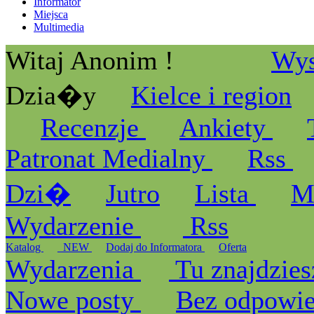
Informator
Miejsca
Multimedia
Witaj Anonim !
Wys
Dzia�y
Kielce i region
Recenzje
Ankiety
Patronat Medialny
Rss
Dzi�
Jutro
Lista
M
Wydarzenie
Rss
Katalog
_NEW
Dodaj do Informatora
Oferta
Wydarzenia
Tu znajdzies
Nowe posty
Bez odpowi