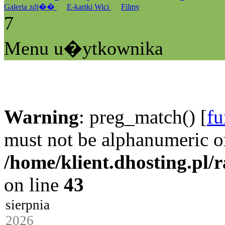
Galeria zdj��
E-kartki Wici
Filmy
7
Menu u�ytkownika
Warning
: preg_match() [
fu
must not be alphanumeric o
/home/klient.dhosting.pl/
on line
43
sierpnia
2026