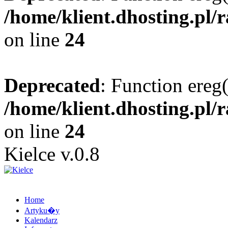
/home/klient.dhosting.pl/
on line
24
Deprecated
: Function ereg(
/home/klient.dhosting.pl/
on line
24
Kielce v.0.8
Home
Artyku�y
Kalendarz