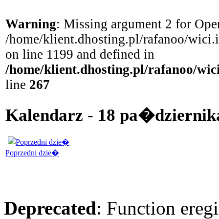
Warning
: Missing argument 2 for Open
/home/klient.dhosting.pl/rafanoo/wici
on line 1199 and defined in
/home/klient.dhosting.pl/rafanoo/wi
line
267
Kalendarz - 18 pa�dziernika
Poprzedni dzie�
Deprecated
: Function eregi