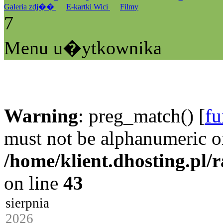
Galeria zdj��
E-kartki Wici
Filmy
7
Menu u�ytkownika
Warning
: preg_match() [
fu
must not be alphanumeric o
/home/klient.dhosting.pl/
on line
43
sierpnia
2026