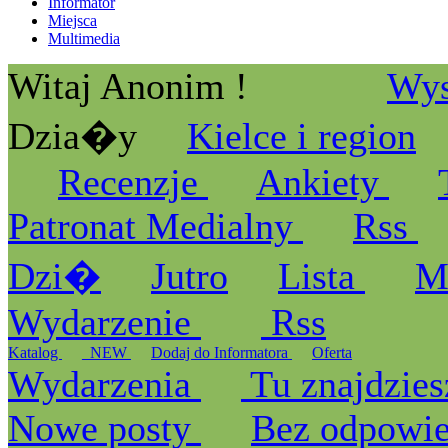
Informator
Miejsca
Multimedia
Witaj Anonim !
Wys
Dzia�y
Kielce i region
Recenzje
Ankiety
Patronat Medialny
Rss
Dzi�
Jutro
Lista
M
Wydarzenie
Rss
Katalog
_NEW
Dodaj do Informatora
Oferta
Wydarzenia
Tu znajdzies
Nowe posty
Bez odpowi