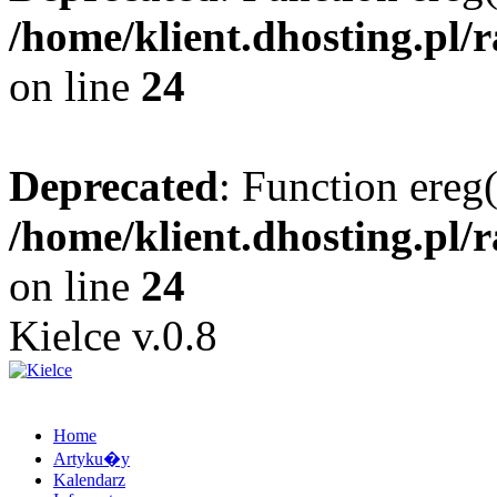
/home/klient.dhosting.pl/
on line
24
Deprecated
: Function ereg(
/home/klient.dhosting.pl/
on line
24
Kielce v.0.8
Home
Artyku�y
Kalendarz