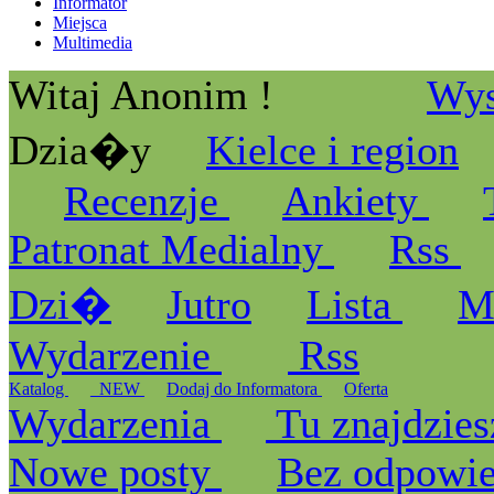
Informator
Miejsca
Multimedia
Witaj Anonim !
Wys
Dzia�y
Kielce i region
Recenzje
Ankiety
Patronat Medialny
Rss
Dzi�
Jutro
Lista
M
Wydarzenie
Rss
Katalog
_NEW
Dodaj do Informatora
Oferta
Wydarzenia
Tu znajdzies
Nowe posty
Bez odpowi