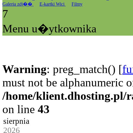
Galeria zdj��
E-kartki Wici
Filmy
7
Menu u�ytkownika
Warning
: preg_match() [
fu
must not be alphanumeric o
/home/klient.dhosting.pl/
on line
43
sierpnia
2026