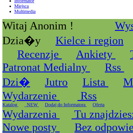
Informator
Miejsca
Multimedia
Witaj Anonim !
Wys
Dzia�y
Kielce i region
Recenzje
Ankiety
Patronat Medialny
Rss
Dzi�
Jutro
Lista
M
Wydarzenie
Rss
Katalog
_NEW
Dodaj do Informatora
Oferta
Wydarzenia
Tu znajdzies
Nowe posty
Bez odpowi