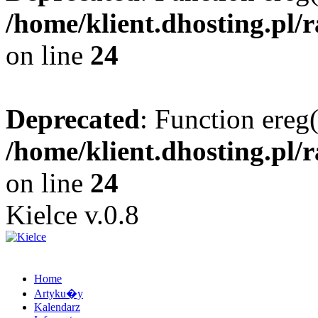
/home/klient.dhosting.pl/
on line
24
Deprecated
: Function ereg(
/home/klient.dhosting.pl/
on line
24
Kielce v.0.8
Home
Artyku�y
Kalendarz