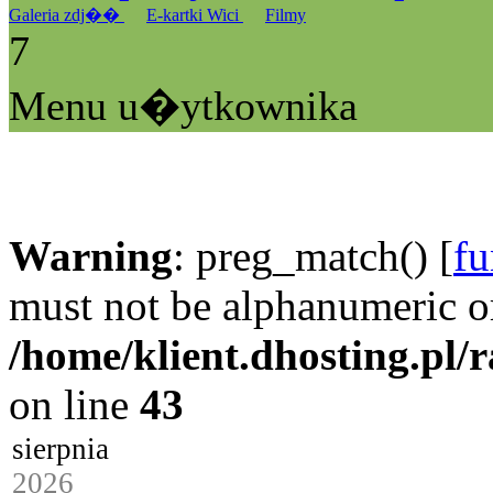
Galeria zdj��
E-kartki Wici
Filmy
7
Menu u�ytkownika
Warning
: preg_match() [
fu
must not be alphanumeric o
/home/klient.dhosting.pl/
on line
43
sierpnia
2026