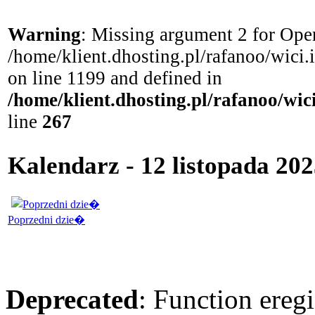
Warning
: Missing argument 2 for Open
/home/klient.dhosting.pl/rafanoo/wici
on line 1199 and defined in
/home/klient.dhosting.pl/rafanoo/wi
line
267
Kalendarz - 12 listopada 20
Poprzedni dzie�
Deprecated
: Function eregi