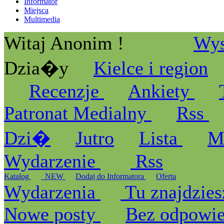
Informator
Miejsca
Multimedia
Witaj Anonim !
Wys
Dzia�y
Kielce i region
Recenzje
Ankiety
Patronat Medialny
Rss
Dzi�
Jutro
Lista
M
Wydarzenie
Rss
Katalog
_NEW
Dodaj do Informatora
Oferta
Wydarzenia
Tu znajdzies
Nowe posty
Bez odpowi