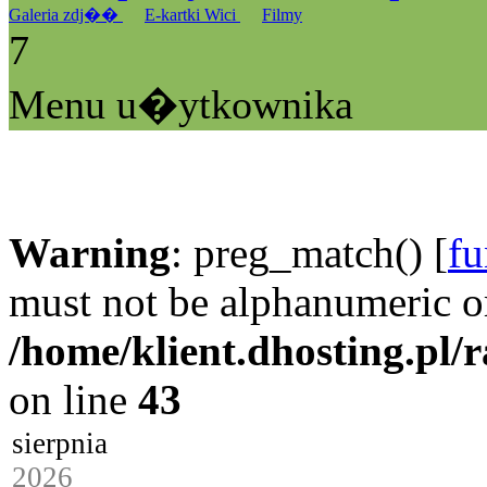
Galeria zdj��
E-kartki Wici
Filmy
7
Menu u�ytkownika
Warning
: preg_match() [
fu
must not be alphanumeric o
/home/klient.dhosting.pl/
on line
43
sierpnia
2026