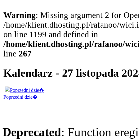
Warning
: Missing argument 2 for Open
/home/klient.dhosting.pl/rafanoo/wici
on line 1199 and defined in
/home/klient.dhosting.pl/rafanoo/wi
line
267
Kalendarz - 27 listopada 20
Poprzedni dzie�
Deprecated
: Function eregi