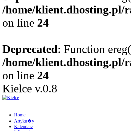
/home/klient.dhosting.pl/
on line
24
Deprecated
: Function ereg(
/home/klient.dhosting.pl/
on line
24
Kielce v.0.8
Home
Artyku�y
Kalendarz