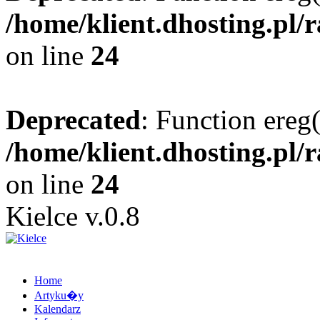
/home/klient.dhosting.pl/
on line
24
Deprecated
: Function ereg(
/home/klient.dhosting.pl/
on line
24
Kielce v.0.8
Home
Artyku�y
Kalendarz