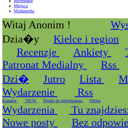
Informator
Miejsca
Multimedia
Witaj Anonim !
Wys
Dzia�y
Kielce i region
Recenzje
Ankiety
Patronat Medialny
Rss
Dzi�
Jutro
Lista
M
Wydarzenie
Rss
Katalog
_NEW
Dodaj do Informatora
Oferta
Wydarzenia
Tu znajdzies
Nowe posty
Bez odpowi