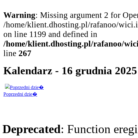
Warning
: Missing argument 2 for Open
/home/klient.dhosting.pl/rafanoo/wici
on line 1199 and defined in
/home/klient.dhosting.pl/rafanoo/wi
line
267
Kalendarz - 16 grudnia 2025
Poprzedni dzie�
Deprecated
: Function eregi