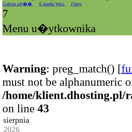
Galeria zdj��
E-kartki Wici
Filmy
7
Menu u�ytkownika
Warning
: preg_match() [
fu
must not be alphanumeric o
/home/klient.dhosting.pl/
on line
43
sierpnia
2026