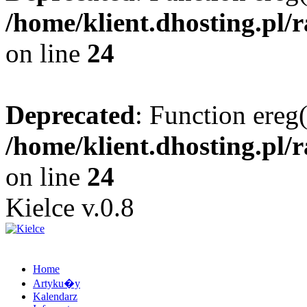
/home/klient.dhosting.pl/
on line
24
Deprecated
: Function ereg(
/home/klient.dhosting.pl/
on line
24
Kielce v.0.8
Home
Artyku�y
Kalendarz