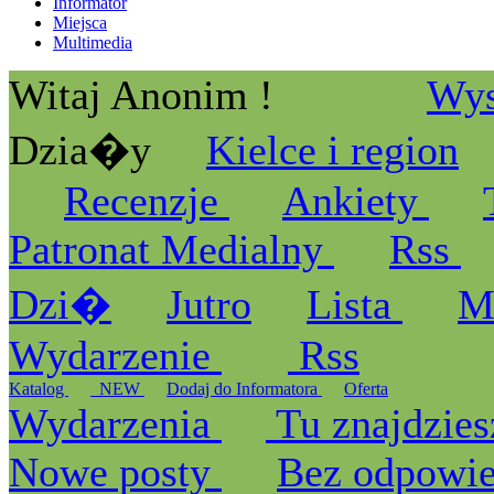
Informator
Miejsca
Multimedia
Witaj Anonim !
Wys
Dzia�y
Kielce i region
Recenzje
Ankiety
Patronat Medialny
Rss
Dzi�
Jutro
Lista
M
Wydarzenie
Rss
Katalog
_NEW
Dodaj do Informatora
Oferta
Wydarzenia
Tu znajdzies
Nowe posty
Bez odpowi