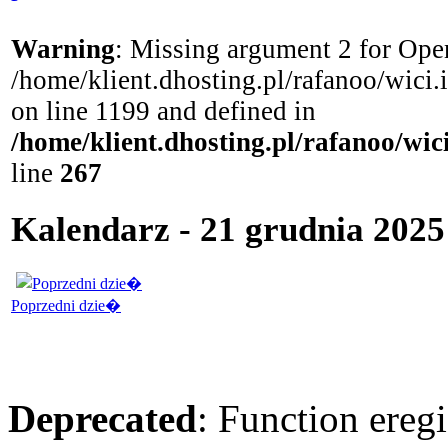
Warning
: Missing argument 2 for Open
/home/klient.dhosting.pl/rafanoo/wici
on line 1199 and defined in
/home/klient.dhosting.pl/rafanoo/wi
line
267
Kalendarz - 21 grudnia 2025 
Poprzedni dzie�
Deprecated
: Function eregi