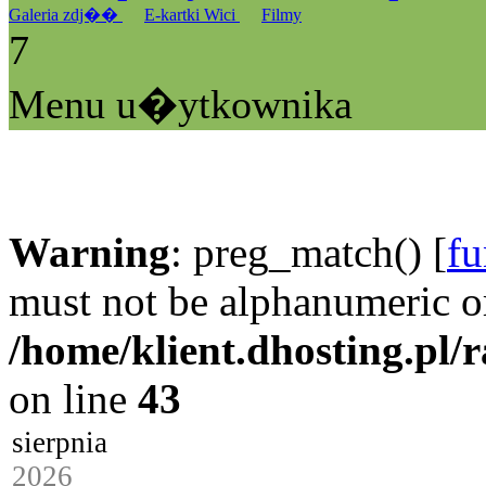
Galeria zdj��
E-kartki Wici
Filmy
7
Menu u�ytkownika
Warning
: preg_match() [
fu
must not be alphanumeric o
/home/klient.dhosting.pl/
on line
43
sierpnia
2026