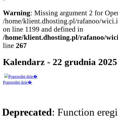
Warning
: Missing argument 2 for Open
/home/klient.dhosting.pl/rafanoo/wici
on line 1199 and defined in
/home/klient.dhosting.pl/rafanoo/wi
line
267
Kalendarz - 22 grudnia 2025
Poprzedni dzie�
Deprecated
: Function eregi