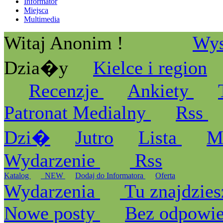
Informator
Miejsca
Multimedia
Witaj Anonim !
Wys
Dzia�y
Kielce i region
Recenzje
Ankiety
Patronat Medialny
Rss
Dzi�
Jutro
Lista
M
Wydarzenie
Rss
Katalog
_NEW
Dodaj do Informatora
Oferta
Wydarzenia
Tu znajdzies
Nowe posty
Bez odpowi