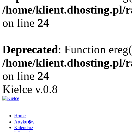
/home/klient.dhosting.pl/
on line
24
Deprecated
: Function ereg(
/home/klient.dhosting.pl/
on line
24
Kielce v.0.8
Home
Artyku�y
Kalendarz