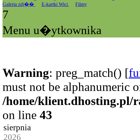
Galeria zdj��
E-kartki Wici
Filmy
7
Menu u�ytkownika
Warning
: preg_match() [
fu
must not be alphanumeric o
/home/klient.dhosting.pl/
on line
43
sierpnia
2026