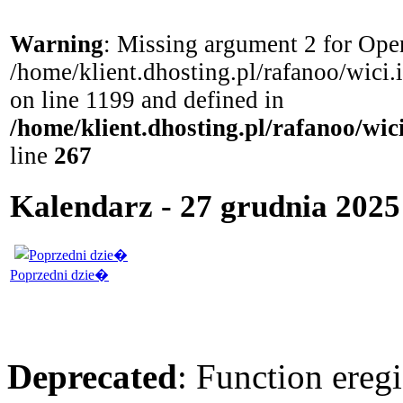
Warning
: Missing argument 2 for Open
/home/klient.dhosting.pl/rafanoo/wici
on line 1199 and defined in
/home/klient.dhosting.pl/rafanoo/wi
line
267
Kalendarz - 27 grudnia 2025
Poprzedni dzie�
Deprecated
: Function eregi