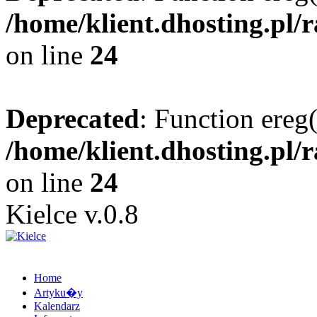
/home/klient.dhosting.pl/
on line
24
Deprecated
: Function ereg(
/home/klient.dhosting.pl/
on line
24
Kielce v.0.8
Home
Artyku�y
Kalendarz