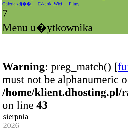
Galeria zdj��
E-kartki Wici
Filmy
7
Menu u�ytkownika
Warning
: preg_match() [
fu
must not be alphanumeric o
/home/klient.dhosting.pl/
on line
43
sierpnia
2026