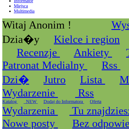
Informator
Miejsca
Multimedia
Witaj Anonim !
Wys
Dzia�y
Kielce i region
Recenzje
Ankiety
Patronat Medialny
Rss
Dzi�
Jutro
Lista
M
Wydarzenie
Rss
Katalog
_NEW
Dodaj do Informatora
Oferta
Wydarzenia
Tu znajdzies
Nowe posty
Bez odpowi