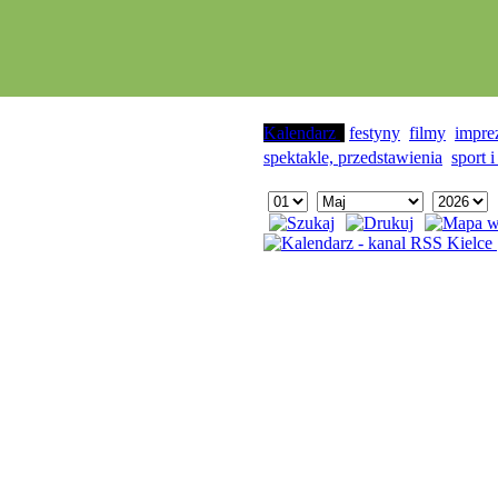
Kalendarz
festyny
filmy
impre
spektakle, przedstawienia
sport i