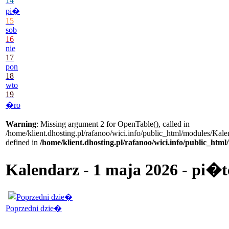
14
pi�
15
sob
16
nie
17
pon
18
wto
19
�ro
Warning
: Missing argument 2 for OpenTable(), called in
/home/klient.dhosting.pl/rafanoo/wici.info/public_html/modules/Kale
defined in
/home/klient.dhosting.pl/rafanoo/wici.info/public_htm
Kalendarz - 1 maja 2026 - pi�t
Poprzedni dzie�