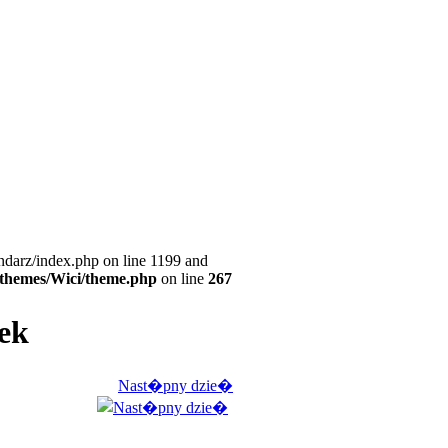
ndarz/index.php on line 1199 and
l/themes/Wici/theme.php
on line
267
ek
Nast�pny dzie�