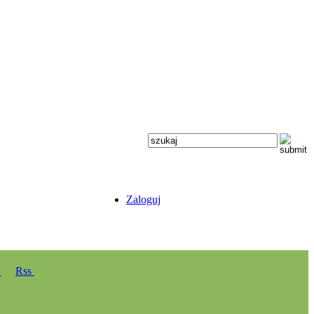
Zaloguj
y
Rss