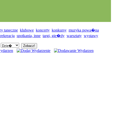
zy taneczne
klubowe
koncerty
konkursy
muzyka powa�na
 rekreacja
spotkania, inne
targi, gie�dy
warsztaty
wystawy