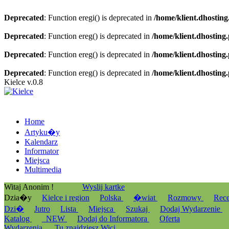
Deprecated
: Function eregi() is deprecated in
/home/klient.dhosting
Deprecated
: Function ereg() is deprecated in
/home/klient.dhosting
Deprecated
: Function ereg() is deprecated in
/home/klient.dhosting
Deprecated
: Function ereg() is deprecated in
/home/klient.dhosting
Kielce v.0.8
Home
Artyku�y
Kalendarz
Informator
Miejsca
Multimedia
Witaj Anonim !
Wyslij kartke
Dzia�y
Kielce i region
Polska
�wiat
Rozmowy
Rec
Dzi�
Jutro
Lista
Miejsca
Szukaj
Dodaj Wydarzenie
Katalog
_NEW
Dodaj do Informatora
Oferta
Wydarzenia
Tu znajdziesz Wici