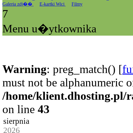
Galeria zdj��
E-kartki Wici
Filmy
7
Menu u�ytkownika
Warning
: preg_match() [
fu
must not be alphanumeric o
/home/klient.dhosting.pl/
on line
43
sierpnia
2026