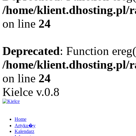
/home/klient.dhosting.pl/
on line
24
Deprecated
: Function ereg(
/home/klient.dhosting.pl/
on line
24
Kielce v.0.8
Home
Artyku�y
Kalendarz