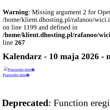
Warning
: Missing argument 2 for Open
/home/klient.dhosting.pl/rafanoo/wici
on line 1199 and defined in
/home/klient.dhosting.pl/rafanoo/wi
line
267
Kalendarz - 10 maja 2026 - n
Poprzedni dzie�
Deprecated
: Function eregi