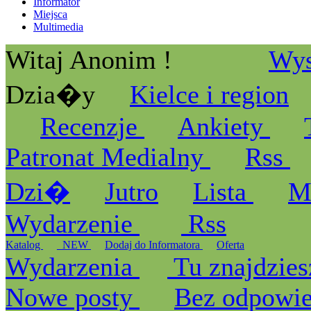
Informator
Miejsca
Multimedia
Witaj Anonim !
Wys
Dzia�y
Kielce i region
Recenzje
Ankiety
Patronat Medialny
Rss
Dzi�
Jutro
Lista
M
Wydarzenie
Rss
Katalog
_NEW
Dodaj do Informatora
Oferta
Wydarzenia
Tu znajdzies
Nowe posty
Bez odpowi