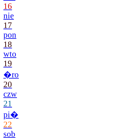
16
nie
17
pon
18
wto
19
�ro
20
czw
21
pi�
22
sob