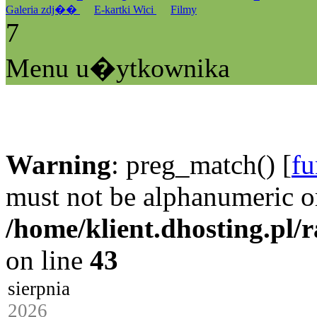
Galeria zdj��
E-kartki Wici
Filmy
7
Menu u�ytkownika
Warning
: preg_match() [
fu
must not be alphanumeric o
/home/klient.dhosting.pl/
on line
43
sierpnia
2026