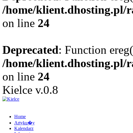
/home/klient.dhosting.pl/
on line
24
Deprecated
: Function ereg(
/home/klient.dhosting.pl/
on line
24
Kielce v.0.8
Home
Artyku�y
Kalendarz