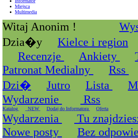
Informator
Miejsca
Multimedia
Witaj Anonim !
Wys
Dzia�y
Kielce i region
Recenzje
Ankiety
Patronat Medialny
Rss
Dzi�
Jutro
Lista
M
Wydarzenie
Rss
Katalog
_NEW
Dodaj do Informatora
Oferta
Wydarzenia
Tu znajdzies
Nowe posty
Bez odpowi