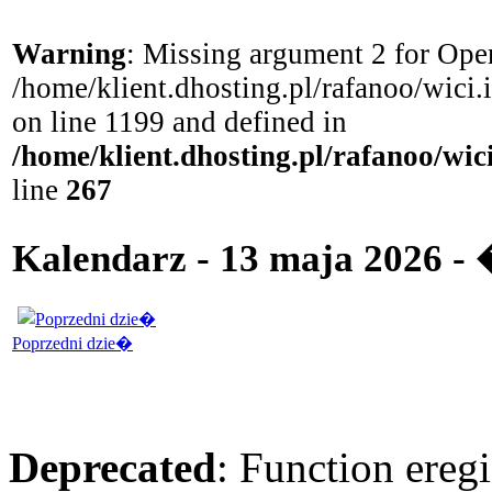
Warning
: Missing argument 2 for Open
/home/klient.dhosting.pl/rafanoo/wici
on line 1199 and defined in
/home/klient.dhosting.pl/rafanoo/wi
line
267
Kalendarz - 13 maja 2026 -
Poprzedni dzie�
Deprecated
: Function eregi