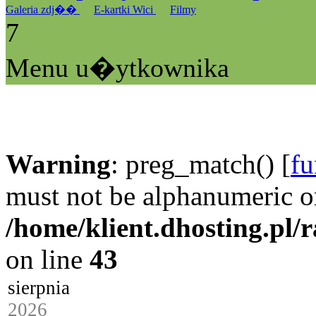
Galeria zdj��
E-kartki Wici
Filmy
7
Menu u�ytkownika
Warning
: preg_match() [
fu
must not be alphanumeric o
/home/klient.dhosting.pl/
on line
43
sierpnia
2026