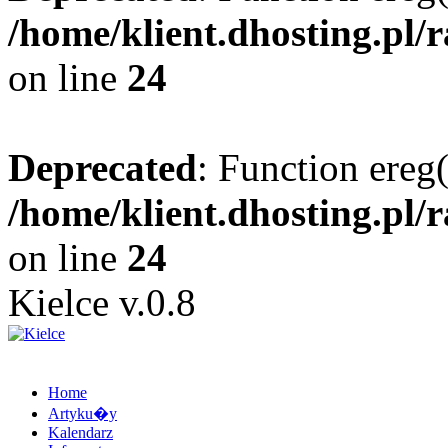
/home/klient.dhosting.pl/
on line
24
Deprecated
: Function ereg(
/home/klient.dhosting.pl/
on line
24
Kielce v.0.8
Home
Artyku�y
Kalendarz