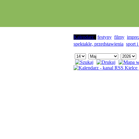
Kalendarz
festyny
filmy
impre
spektakle, przedstawienia
sport i