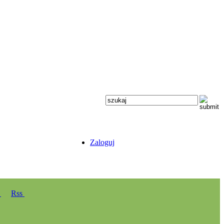
Zaloguj
y
Rss