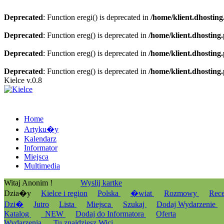
Deprecated
: Function eregi() is deprecated in
/home/klient.dhosting
Deprecated
: Function ereg() is deprecated in
/home/klient.dhosting
Deprecated
: Function ereg() is deprecated in
/home/klient.dhosting
Deprecated
: Function ereg() is deprecated in
/home/klient.dhosting
Kielce v.0.8
Home
Artyku�y
Kalendarz
Informator
Miejsca
Multimedia
Witaj Anonim !
Wyslij kartke
Dzia�y
Kielce i region
Polska
�wiat
Rozmowy
Rec
Dzi�
Jutro
Lista
Miejsca
Szukaj
Dodaj Wydarzenie
Katalog
_NEW
Dodaj do Informatora
Oferta
Wydarzenia
Tu znajdziesz Wici