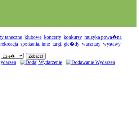
zy taneczne
klubowe
koncerty
konkursy
muzyka powa�na
 rekreacja
spotkania, inne
targi, gie�dy
warsztaty
wystawy