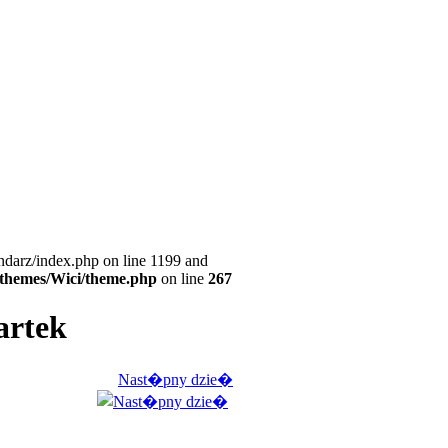
ndarz/index.php on line 1199 and
l/themes/Wici/theme.php
on line
267
artek
Nast�pny dzie�