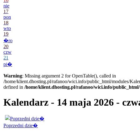
16
nie
17
pon
18
wto
19
�ro
20
czw
21
pi�
Warning
: Missing argument 2 for OpenTable(), called in
/home/klient.dhosting.pl/rafanoo/wici.info/public_html/modules/Kale
defined in
/home/klient.dhosting.pl/rafanoo/wici.info/public_htm
Kalendarz - 14 maja 2026 - czw
Poprzedni dzie�