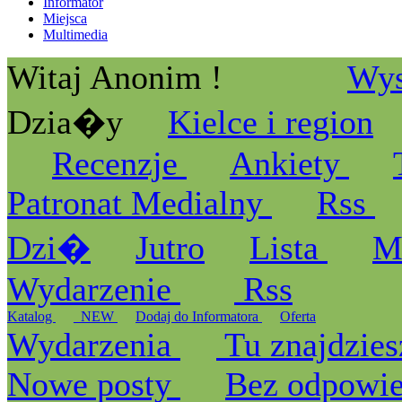
Informator
Miejsca
Multimedia
Witaj Anonim !
Wys
Dzia�y
Kielce i region
Recenzje
Ankiety
Patronat Medialny
Rss
Dzi�
Jutro
Lista
M
Wydarzenie
Rss
Katalog
_NEW
Dodaj do Informatora
Oferta
Wydarzenia
Tu znajdzies
Nowe posty
Bez odpowi