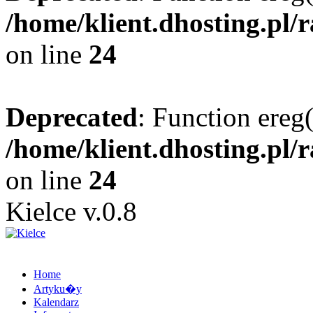
/home/klient.dhosting.pl/
on line
24
Deprecated
: Function ereg(
/home/klient.dhosting.pl/
on line
24
Kielce v.0.8
Home
Artyku�y
Kalendarz