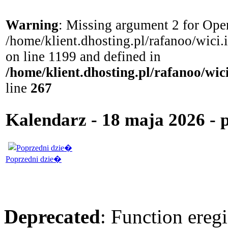
Warning
: Missing argument 2 for Open
/home/klient.dhosting.pl/rafanoo/wici
on line 1199 and defined in
/home/klient.dhosting.pl/rafanoo/wi
line
267
Kalendarz - 18 maja 2026 -
Poprzedni dzie�
Deprecated
: Function eregi