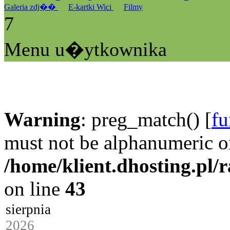
Galeria zdj��
E-kartki Wici
Filmy
7
Menu u�ytkownika
Warning
: preg_match() [
fu
must not be alphanumeric o
/home/klient.dhosting.pl/
on line
43
sierpnia
2026