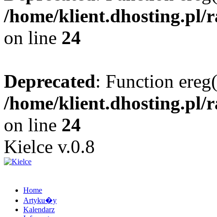
/home/klient.dhosting.pl/
on line
24
Deprecated
: Function ereg(
/home/klient.dhosting.pl/
on line
24
Kielce v.0.8
Home
Artyku�y
Kalendarz