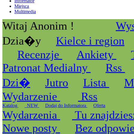
Informator
Miejsca
Multimedia
Witaj Anonim !
Wys
Dzia�y
Kielce i region
Recenzje
Ankiety
Patronat Medialny
Rss
Dzi�
Jutro
Lista
M
Wydarzenie
Rss
Katalog
_NEW
Dodaj do Informatora
Oferta
Wydarzenia
Tu znajdzies
Nowe posty
Bez odpowi