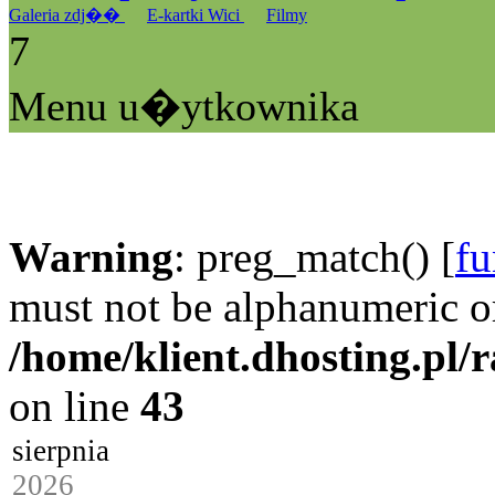
Galeria zdj��
E-kartki Wici
Filmy
7
Menu u�ytkownika
Warning
: preg_match() [
fu
must not be alphanumeric o
/home/klient.dhosting.pl/
on line
43
sierpnia
2026