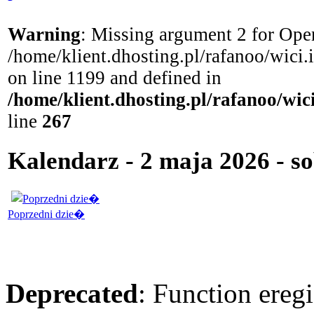
Warning
: Missing argument 2 for Open
/home/klient.dhosting.pl/rafanoo/wici
on line 1199 and defined in
/home/klient.dhosting.pl/rafanoo/wi
line
267
Kalendarz - 2 maja 2026 - s
Poprzedni dzie�
Deprecated
: Function eregi