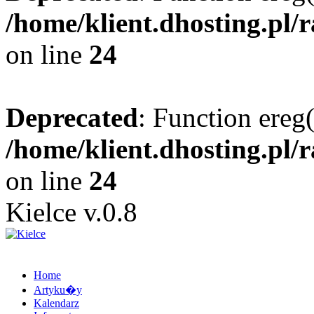
/home/klient.dhosting.pl/
on line
24
Deprecated
: Function ereg(
/home/klient.dhosting.pl/
on line
24
Kielce v.0.8
Home
Artyku�y
Kalendarz