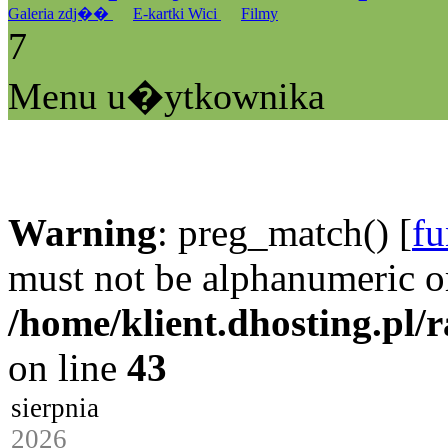
Galeria zdj��
E-kartki Wici
Filmy
7
Menu u�ytkownika
Warning
: preg_match() [
fu
must not be alphanumeric o
/home/klient.dhosting.pl/
on line
43
sierpnia
2026