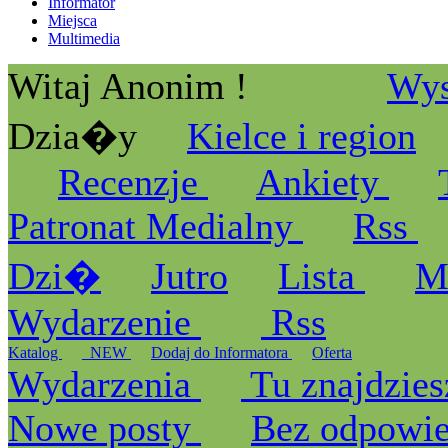
Informator
Miejsca
Multimedia
Witaj Anonim !
Wys
Dzia�y
Kielce i region
Recenzje
Ankiety
Patronat Medialny
Rss
Dzi�
Jutro
Lista
M
Wydarzenie
Rss
Katalog
_NEW
Dodaj do Informatora
Oferta
Wydarzenia
Tu znajdzies
Nowe posty
Bez odpowi