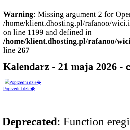
Warning
: Missing argument 2 for Open
/home/klient.dhosting.pl/rafanoo/wici
on line 1199 and defined in
/home/klient.dhosting.pl/rafanoo/wi
line
267
Kalendarz - 21 maja 2026 - 
Poprzedni dzie�
Deprecated
: Function eregi