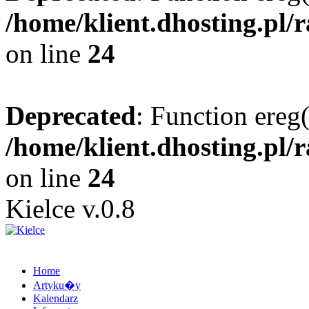
/home/klient.dhosting.pl/
on line
24
Deprecated
: Function ereg(
/home/klient.dhosting.pl/
on line
24
Kielce v.0.8
Home
Artyku�y
Kalendarz