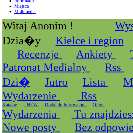
Informator
Miejsca
Multimedia
Witaj Anonim !
Wys
Dzia�y
Kielce i region
Recenzje
Ankiety
Patronat Medialny
Rss
Dzi�
Jutro
Lista
M
Wydarzenie
Rss
Katalog
_NEW
Dodaj do Informatora
Oferta
Wydarzenia
Tu znajdzies
Nowe posty
Bez odpowi