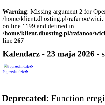
Warning
: Missing argument 2 for Open
/home/klient.dhosting.pl/rafanoo/wici
on line 1199 and defined in
/home/klient.dhosting.pl/rafanoo/wi
line
267
Kalendarz - 23 maja 2026 - 
Poprzedni dzie�
Deprecated
: Function eregi