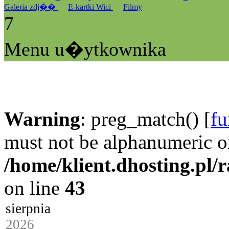
Galeria zdj��
E-kartki Wici
Filmy
7
Menu u�ytkownika
Warning
: preg_match() [
fu
must not be alphanumeric o
/home/klient.dhosting.pl/
on line
43
sierpnia
2026