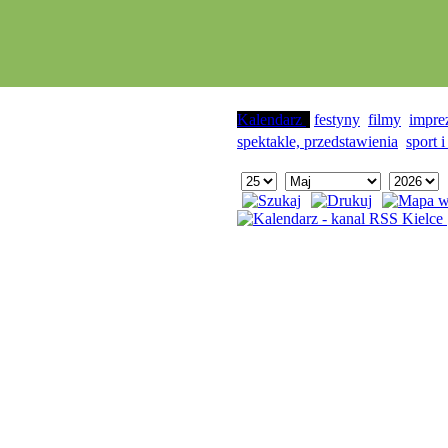
Kalendarz
festyny
filmy
impre
spektakle, przedstawienia
sport i