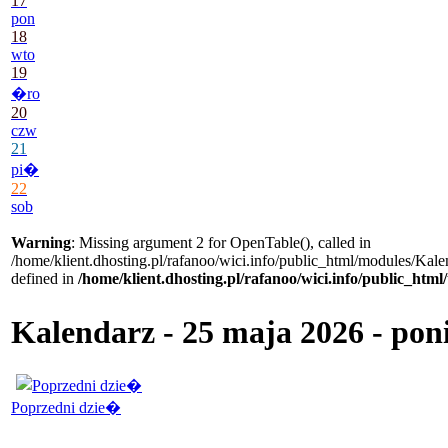
17
pon
18
wto
19
�ro
20
czw
21
pi�
22
sob
Warning
: Missing argument 2 for OpenTable(), called in
/home/klient.dhosting.pl/rafanoo/wici.info/public_html/modules/Kale
defined in
/home/klient.dhosting.pl/rafanoo/wici.info/public_htm
Kalendarz - 25 maja 2026 - po
Poprzedni dzie�