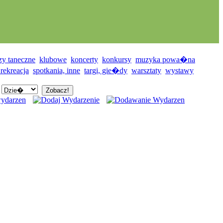
zy taneczne
klubowe
koncerty
konkursy
muzyka powa�na
 rekreacja
spotkania, inne
targi, gie�dy
warsztaty
wystawy