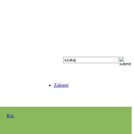
Zaloguj
y
Rss