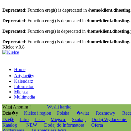
Deprecated
: Function eregi() is deprecated in
/home/klient.dhosting
Deprecated
: Function ereg() is deprecated in
/home/klient.dhosting
Deprecated
: Function ereg() is deprecated in
/home/klient.dhosting
Deprecated
: Function ereg() is deprecated in
/home/klient.dhosting
Kielce v.0.8
Home
Artyku�y
Kalendarz
Informator
Miejsca
Multimedia
Witaj Anonim !
Wyslij kartke
Dzia�y
Kielce i region
Polska
�wiat
Rozmowy
Rec
Dzi�
Jutro
Lista
Miejsca
Szukaj
Dodaj Wydarzenie
Katalog
_NEW
Dodaj do Informatora
Oferta
Wydarzenia
Tu znajdziesz Wici