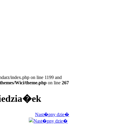
ndarz/index.php on line 1199 and
l/themes/Wici/theme.php
on line
267
niedzia�ek
Nast�pny dzie�