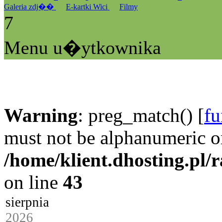
Galeria zdj��
E-kartki Wici
Filmy
7
Menu u�ytkownika
Warning
: preg_match() [
fu
must not be alphanumeric o
/home/klient.dhosting.pl/
on line
43
sierpnia
2026