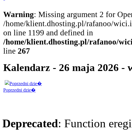
Warning
: Missing argument 2 for Open
/home/klient.dhosting.pl/rafanoo/wici
on line 1199 and defined in
/home/klient.dhosting.pl/rafanoo/wi
line
267
Kalendarz - 26 maja 2026 - 
Poprzedni dzie�
Deprecated
: Function eregi