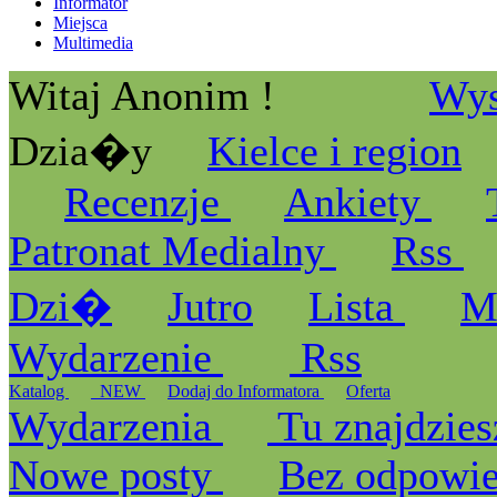
Informator
Miejsca
Multimedia
Witaj Anonim !
Wys
Dzia�y
Kielce i region
Recenzje
Ankiety
Patronat Medialny
Rss
Dzi�
Jutro
Lista
M
Wydarzenie
Rss
Katalog
_NEW
Dodaj do Informatora
Oferta
Wydarzenia
Tu znajdzies
Nowe posty
Bez odpowi