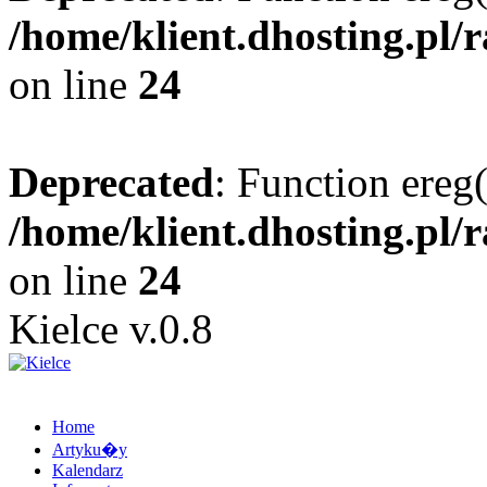
/home/klient.dhosting.pl/
on line
24
Deprecated
: Function ereg(
/home/klient.dhosting.pl/
on line
24
Kielce v.0.8
Home
Artyku�y
Kalendarz