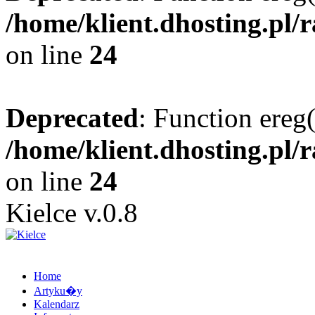
/home/klient.dhosting.pl/
on line
24
Deprecated
: Function ereg(
/home/klient.dhosting.pl/
on line
24
Kielce v.0.8
Home
Artyku�y
Kalendarz