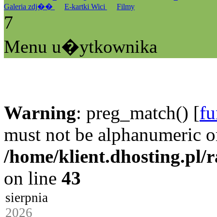
Galeria zdj��
E-kartki Wici
Filmy
7
Menu u�ytkownika
Warning
: preg_match() [
fu
must not be alphanumeric o
/home/klient.dhosting.pl/
on line
43
sierpnia
2026