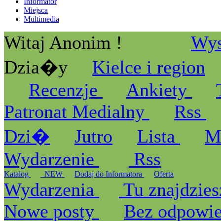
Informator
Miejsca
Multimedia
Witaj Anonim !
Wys
Dzia�y
Kielce i region
Recenzje
Ankiety
Patronat Medialny
Rss
Dzi�
Jutro
Lista
M
Wydarzenie
Rss
Katalog
_NEW
Dodaj do Informatora
Oferta
Wydarzenia
Tu znajdzies
Nowe posty
Bez odpowi