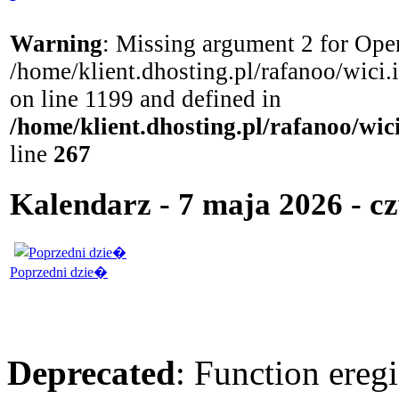
Warning
: Missing argument 2 for Open
/home/klient.dhosting.pl/rafanoo/wici
on line 1199 and defined in
/home/klient.dhosting.pl/rafanoo/wi
line
267
Kalendarz - 7 maja 2026 - c
Poprzedni dzie�
Deprecated
: Function eregi