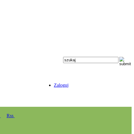
Zaloguj
y
Rss