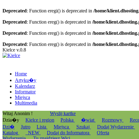
Deprecated
: Function eregi() is deprecated in
/home/klient.dhosting
Deprecated
: Function ereg() is deprecated in
/home/klient.dhosting
Deprecated
: Function ereg() is deprecated in
/home/klient.dhosting
Deprecated
: Function ereg() is deprecated in
/home/klient.dhosting
Kielce v.0.8
Home
Artyku�y
Kalendarz
Informator
Miejsca
Multimedia
Witaj Anonim !
Wyslij kartke
Dzia�y
Kielce i region
Polska
�wiat
Rozmowy
Rec
Dzi�
Jutro
Lista
Miejsca
Szukaj
Dodaj Wydarzenie
Katalog
_NEW
Dodaj do Informatora
Oferta
Wydarzenia
Tu znajdziesz Wici