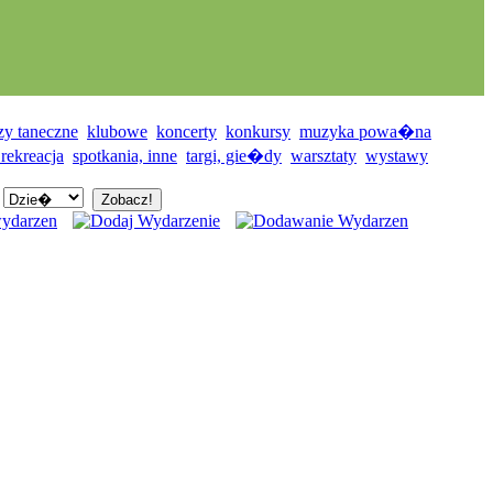
zy taneczne
klubowe
koncerty
konkursy
muzyka powa�na
 rekreacja
spotkania, inne
targi, gie�dy
warsztaty
wystawy