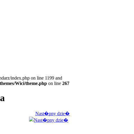
ndarz/index.php on line 1199 and
l/themes/Wici/theme.php
on line
267
ta
Nast�pny dzie�