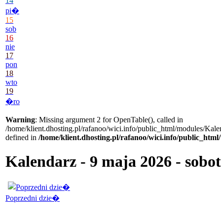
14
pi�
15
sob
16
nie
17
pon
18
wto
19
�ro
Warning
: Missing argument 2 for OpenTable(), called in
/home/klient.dhosting.pl/rafanoo/wici.info/public_html/modules/Kale
defined in
/home/klient.dhosting.pl/rafanoo/wici.info/public_htm
Kalendarz - 9 maja 2026 - sobo
Poprzedni dzie�