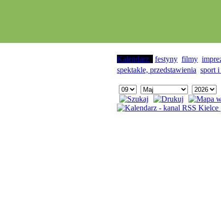
Kalendarz
festyny
filmy
impre
spektakle, przedstawienia
sport i