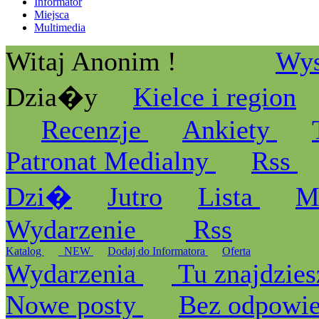
Informator
Miejsca
Multimedia
Witaj Anonim !
Wys
Dzia�y
Kielce i region
Recenzje
Ankiety
Patronat Medialny
Rss
Dzi�
Jutro
Lista
M
Wydarzenie
Rss
Katalog
_NEW
Dodaj do Informatora
Oferta
Wydarzenia
Tu znajdzies
Nowe posty
Bez odpowi