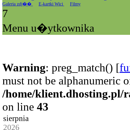
Galeria zdj��
E-kartki Wici
Filmy
7
Menu u�ytkownika
Warning
: preg_match() [
fu
must not be alphanumeric o
/home/klient.dhosting.pl/
on line
43
sierpnia
2026