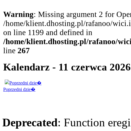
Warning
: Missing argument 2 for Open
/home/klient.dhosting.pl/rafanoo/wici
on line 1199 and defined in
/home/klient.dhosting.pl/rafanoo/wi
line
267
Kalendarz - 11 czerwca 2026
Poprzedni dzie�
Deprecated
: Function eregi