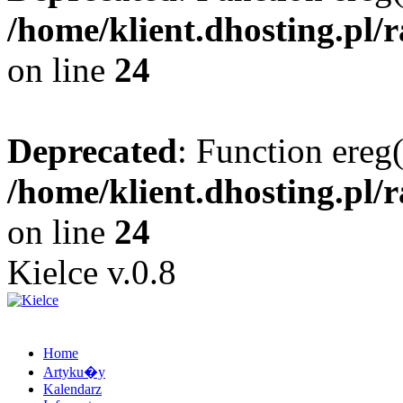
/home/klient.dhosting.pl/
on line
24
Deprecated
: Function ereg(
/home/klient.dhosting.pl/
on line
24
Kielce v.0.8
Home
Artyku�y
Kalendarz