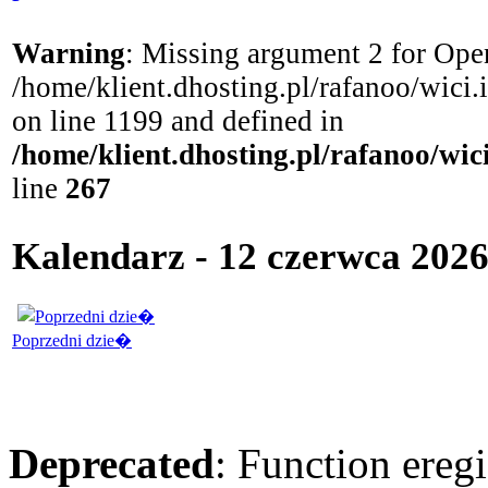
Warning
: Missing argument 2 for Open
/home/klient.dhosting.pl/rafanoo/wici
on line 1199 and defined in
/home/klient.dhosting.pl/rafanoo/wi
line
267
Kalendarz - 12 czerwca 2026
Poprzedni dzie�
Deprecated
: Function eregi