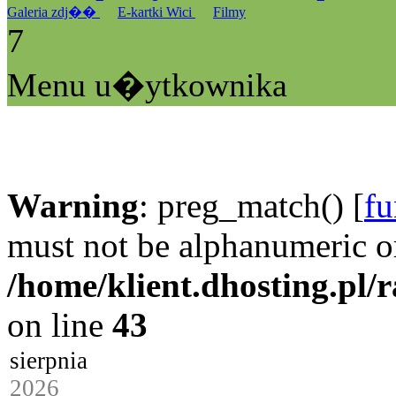
Galeria zdj��
E-kartki Wici
Filmy
7
Menu u�ytkownika
Warning
: preg_match() [
fu
must not be alphanumeric o
/home/klient.dhosting.pl/
on line
43
sierpnia
2026