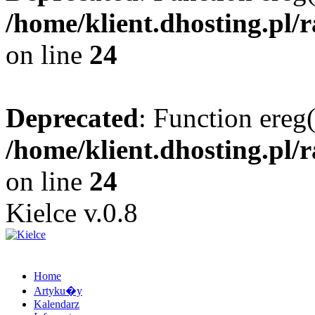
/home/klient.dhosting.pl/
on line
24
Deprecated
: Function ereg(
/home/klient.dhosting.pl/
on line
24
Kielce v.0.8
Home
Artyku�y
Kalendarz