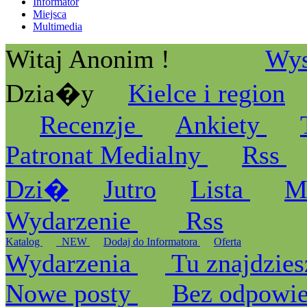
Informator
Miejsca
Multimedia
Witaj Anonim !
Wys
Dzia�y
Kielce i region
Recenzje
Ankiety
Patronat Medialny
Rss
Dzi�
Jutro
Lista
M
Wydarzenie
Rss
Katalog
_NEW
Dodaj do Informatora
Oferta
Wydarzenia
Tu znajdzies
Nowe posty
Bez odpowi