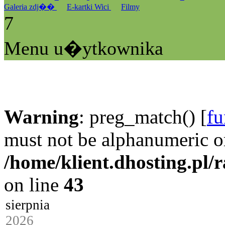
Galeria zdj��
E-kartki Wici
Filmy
7
Menu u�ytkownika
Warning
: preg_match() [
fu
must not be alphanumeric o
/home/klient.dhosting.pl/
on line
43
sierpnia
2026