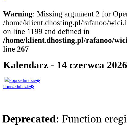
Warning
: Missing argument 2 for Open
/home/klient.dhosting.pl/rafanoo/wici
on line 1199 and defined in
/home/klient.dhosting.pl/rafanoo/wi
line
267
Kalendarz - 14 czerwca 2026 
Poprzedni dzie�
Deprecated
: Function eregi