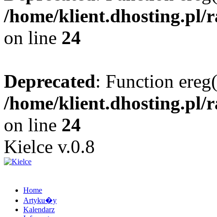
/home/klient.dhosting.pl/
on line
24
Deprecated
: Function ereg(
/home/klient.dhosting.pl/
on line
24
Kielce v.0.8
Home
Artyku�y
Kalendarz