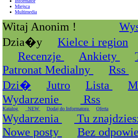
Informator
Miejsca
Multimedia
Witaj Anonim !
Wys
Dzia�y
Kielce i region
Recenzje
Ankiety
Patronat Medialny
Rss
Dzi�
Jutro
Lista
M
Wydarzenie
Rss
Katalog
_NEW
Dodaj do Informatora
Oferta
Wydarzenia
Tu znajdzies
Nowe posty
Bez odpowi