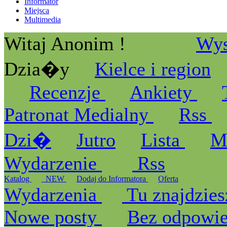
Informator
Miejsca
Multimedia
Witaj Anonim !
Wys
Dzia�y
Kielce i region
Recenzje
Ankiety
Patronat Medialny
Rss
Dzi�
Jutro
Lista
M
Wydarzenie
Rss
Katalog
_NEW
Dodaj do Informatora
Oferta
Wydarzenia
Tu znajdzies
Nowe posty
Bez odpowi