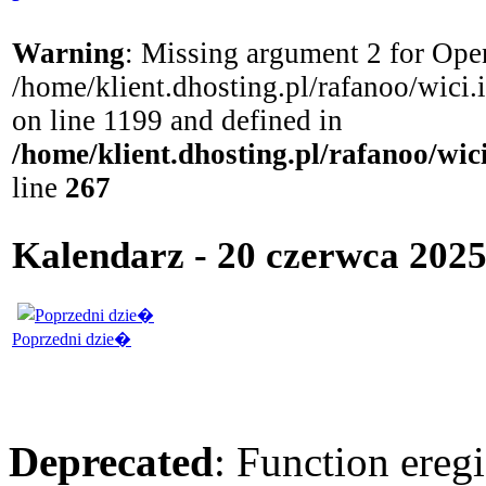
Warning
: Missing argument 2 for Open
/home/klient.dhosting.pl/rafanoo/wici
on line 1199 and defined in
/home/klient.dhosting.pl/rafanoo/wi
line
267
Kalendarz - 20 czerwca 2025
Poprzedni dzie�
Deprecated
: Function eregi