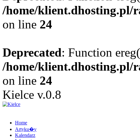
/home/klient.dhosting.pl/
on line
24
Deprecated
: Function ereg(
/home/klient.dhosting.pl/
on line
24
Kielce v.0.8
Home
Artyku�y
Kalendarz