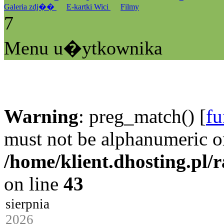
Galeria zdj��
E-kartki Wici
Filmy
7
Menu u�ytkownika
Warning
: preg_match() [
fu
must not be alphanumeric o
/home/klient.dhosting.pl/
on line
43
sierpnia
2026