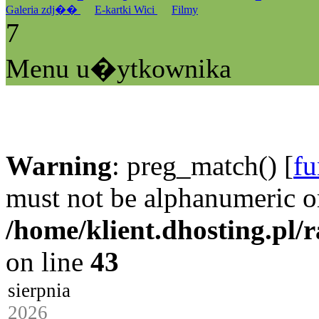
Galeria zdj��
E-kartki Wici
Filmy
7
Menu u�ytkownika
Warning
: preg_match() [
fu
must not be alphanumeric o
/home/klient.dhosting.pl/
on line
43
sierpnia
2026