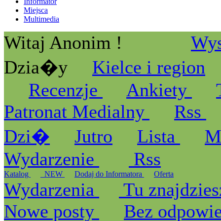
Informator
Miejsca
Multimedia
Witaj Anonim !
Wys
Dzia�y
Kielce i region
Recenzje
Ankiety
Patronat Medialny
Rss
Dzi�
Jutro
Lista
M
Wydarzenie
Rss
Katalog
_NEW
Dodaj do Informatora
Oferta
Wydarzenia
Tu znajdzies
Nowe posty
Bez odpowi