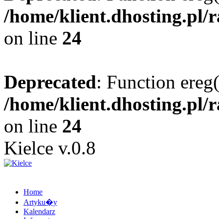
/home/klient.dhosting.pl/
on line
24
Deprecated
: Function ereg(
/home/klient.dhosting.pl/
on line
24
Kielce v.0.8
Home
Artyku�y
Kalendarz