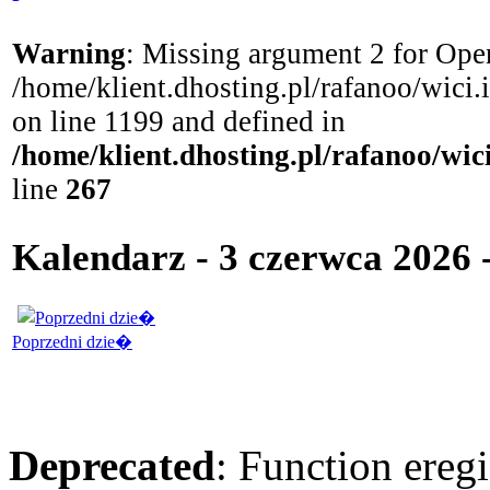
Warning
: Missing argument 2 for Open
/home/klient.dhosting.pl/rafanoo/wici
on line 1199 and defined in
/home/klient.dhosting.pl/rafanoo/wi
line
267
Kalendarz - 3 czerwca 2026
Poprzedni dzie�
Deprecated
: Function eregi