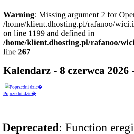
Warning
: Missing argument 2 for Open
/home/klient.dhosting.pl/rafanoo/wici
on line 1199 and defined in
/home/klient.dhosting.pl/rafanoo/wi
line
267
Kalendarz - 8 czerwca 2026
Poprzedni dzie�
Deprecated
: Function eregi