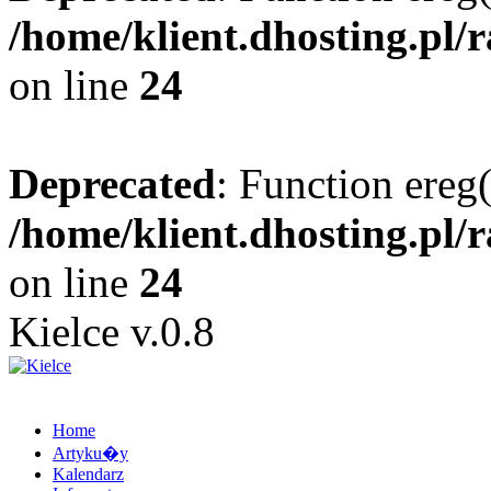
/home/klient.dhosting.pl/
on line
24
Deprecated
: Function ereg(
/home/klient.dhosting.pl/
on line
24
Kielce v.0.8
Home
Artyku�y
Kalendarz