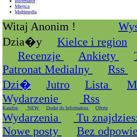
Informator
Miejsca
Multimedia
Witaj Anonim !
Wys
Dzia�y
Kielce i region
Recenzje
Ankiety
Patronat Medialny
Rss
Dzi�
Jutro
Lista
M
Wydarzenie
Rss
Katalog
_NEW
Dodaj do Informatora
Oferta
Wydarzenia
Tu znajdzies
Nowe posty
Bez odpowi