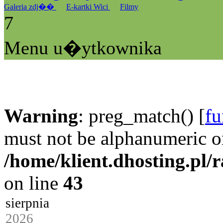
Galeria zdj��
E-kartki Wici
Filmy
7
Menu u�ytkownika
Warning
: preg_match() [
fu
must not be alphanumeric o
/home/klient.dhosting.pl/
on line
43
sierpnia
2026