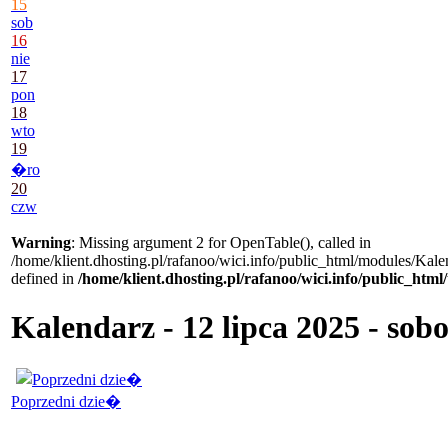
15
sob
16
nie
17
pon
18
wto
19
�ro
20
czw
Warning
: Missing argument 2 for OpenTable(), called in
/home/klient.dhosting.pl/rafanoo/wici.info/public_html/modules/Kale
defined in
/home/klient.dhosting.pl/rafanoo/wici.info/public_htm
Kalendarz - 12 lipca 2025 - sob
Poprzedni dzie�