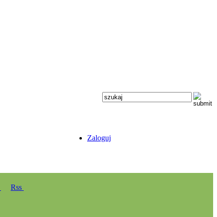
Zaloguj
y
Rss