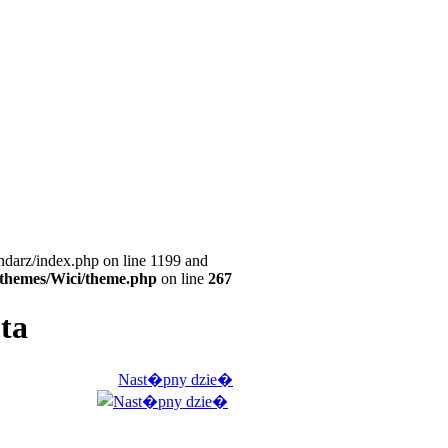
ndarz/index.php on line 1199 and
l/themes/Wici/theme.php
on line
267
ota
Nast�pny dzie�