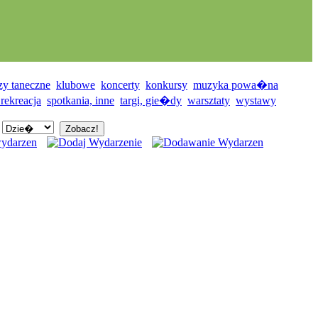
zy taneczne
klubowe
koncerty
konkursy
muzyka powa�na
 rekreacja
spotkania, inne
targi, gie�dy
warsztaty
wystawy