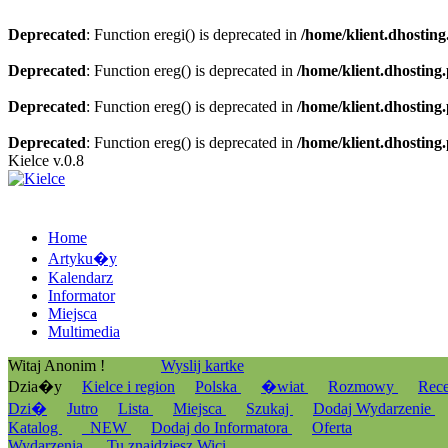
Deprecated
: Function eregi() is deprecated in
/home/klient.dhosting
Deprecated
: Function ereg() is deprecated in
/home/klient.dhosting
Deprecated
: Function ereg() is deprecated in
/home/klient.dhosting
Deprecated
: Function ereg() is deprecated in
/home/klient.dhosting
Kielce v.0.8
Home
Artyku�y
Kalendarz
Informator
Miejsca
Multimedia
Witaj Anonim !
Wyslij kartke
Dzia�y
Kielce i region
Polska
�wiat
Rozmowy
Rec
Dzi�
Jutro
Lista
Miejsca
Szukaj
Dodaj Wydarzenie
Katalog
_NEW
Dodaj do Informatora
Oferta
Wydarzenia
Tu znajdziesz Wici