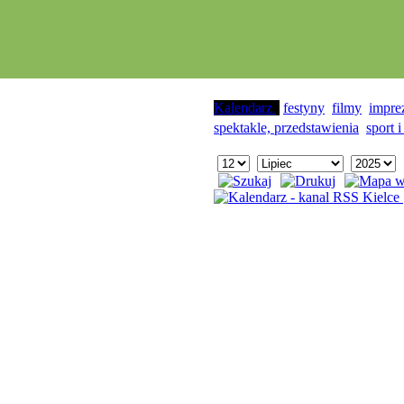
Kalendarz
festyny
filmy
impre
spektakle, przedstawienia
sport i