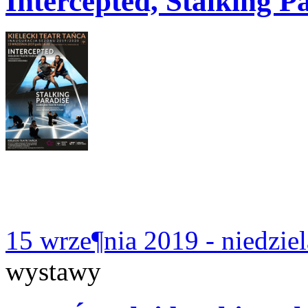
Intercepted, Stalking P
15 wrze¶nia 2019 - niedzie
wystawy