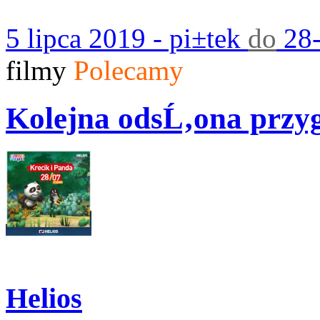
5 lipca 2019 - pi±tek
do
28-
filmy
Polecamy
Kolejna odsĹ‚ona przy
Helios