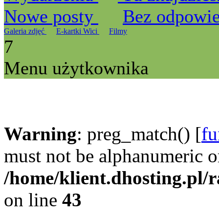
Nowe posty
Bez odpowi
Galeria zdjęć
E-kartki Wici
Filmy
7
Menu użytkownika
Warning
: preg_match() [
fu
must not be alphanumeric o
/home/klient.dhosting.pl/
on line
43