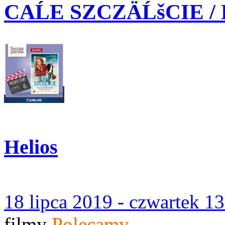
CAĹE SZCZÄĹšCIE 
Helios
18 lipca 2019 - czwartek 1
filmy
Polecamy