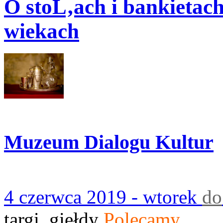
O stoĹ‚ach i bankieta
wiekach
Muzeum Dialogu Kultur
4 czerwca 2019 - wtorek
do
targi, giełdy
Polecamy