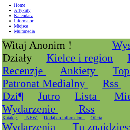
Home
Artykuły
Kalendarz
Informator
Miejsca
Multimedia
Witaj Anonim !
Wys
Działy
Kielce i region
Recenzje
Ankiety
Top
Patronat Medialny
Rss
Dzi¶
Jutro
Lista
Mi
Wydarzenie
Rss
Katalog
_NEW
Dodaj do Informatora
Oferta
Wydarzenia
Tu znajdzies