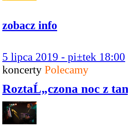
zobacz info
5 lipca 2019 - pi±tek 18:00
koncerty
Polecamy
RoztaĹ„czona noc z ta