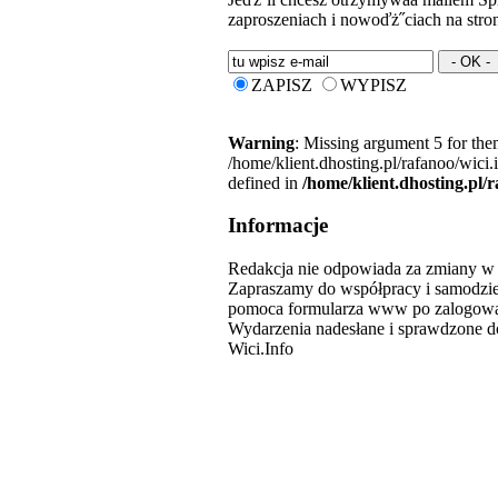
zaproszeniach i nowoďż˝ciach na stron
ZAPISZ
WYPISZ
Warning
: Missing argument 5 for the
/home/klient.dhosting.pl/rafanoo/wici
defined in
/home/klient.dhosting.pl/
Informacje
Redakcja nie odpowiada za zmiany w 
Zapraszamy do współpracy i samodzi
pomoca formularza www po zalogowa
Wydarzenia nadesłane i sprawdzone d
Wici.Info