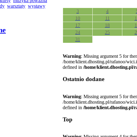
kursy
muzyka poważna
łdy
warsztaty
wystawy
3
4
10
11
1
17
18
1
ne
24
25
2
31
Warning
: Missing argument 5 for the
/home/klient.dhosting.pl/rafanoo/wici
defined in
/home/klient.dhosting.pl/
Ostatnio dodane
Warning
: Missing argument 5 for the
/home/klient.dhosting.pl/rafanoo/wici
defined in
/home/klient.dhosting.pl/
Top
Warning
: Missing argument 4 for the