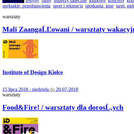
Kalendarz
festyny
filmy
imprezy taneczne
klubowe
koncerty
kon
spektakle, przedstawienia
sport i rekreacja
spotkania, inne
targi, gie
warsztaty
Mali ZaangaĹĽowani / warsztaty wakacyj
Institute of Design Kielce
15 lipca 2018 - niedziela
do
20-07-2018
warsztaty
Food&Fire! / warsztaty dla dorosĹ‚ych