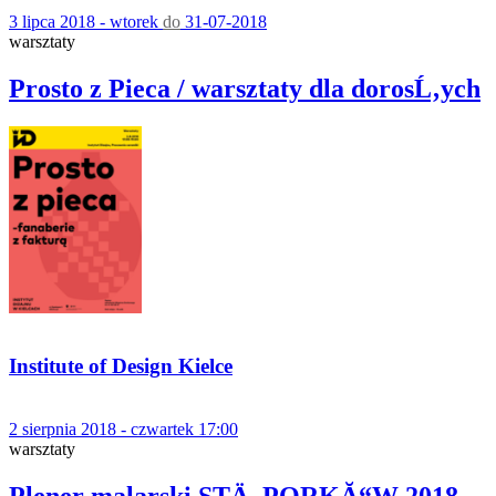
3 lipca 2018 - wtorek
do
31-07-2018
warsztaty
Prosto z Pieca / warsztaty dla dorosĹ‚ych
Institute of Design Kielce
2 sierpnia 2018 - czwartek 17:00
warsztaty
Plener malarski STÄ„PORKĂ“W 2018