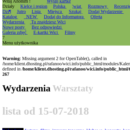
Witaj Anonim !
Wyslij kartke
Działy
Kielce i region
Polska
¦wiat
Rozmowy
Recenzj
Dzi¶
Jutro
Lista
Miejsca
Szukaj
Dodaj Wydarzenie
Katalog
_NEW
Dodaj do Informatora
Oferta
Wydarzenia
Tu znajdziesz Wici
Nowe posty
Bez odpowiedzi
Galeria zdjęć
E-kartki Wici
Filmy
7
Menu użytkownika
Warning
: Missing argument 2 for OpenTable(), called in
/home/klient.dhosting.pl/rafanoo/wici.info/public_html/modules/Kale
defined in
/home/klient.dhosting.pl/rafanoo/wici.info/public_htm
267
Wydarzenia
Warsztaty
lista od 15-07-2018