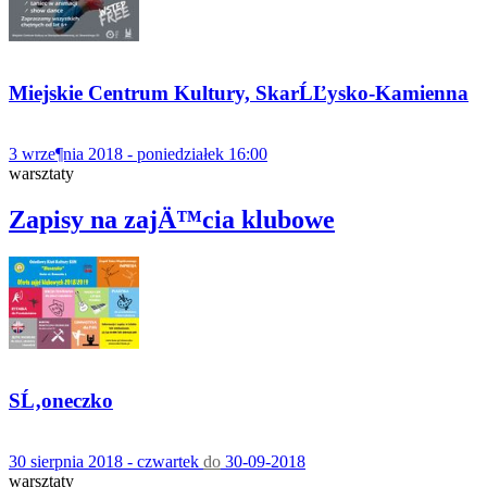
Miejskie Centrum Kultury, SkarĹĽysko-Kamienna
3 wrze¶nia 2018 - poniedziałek 16:00
warsztaty
Zapisy na zajÄ™cia klubowe
SĹ‚oneczko
30 sierpnia 2018 - czwartek
do
30-09-2018
warsztaty