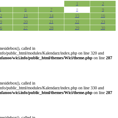
1
2
5
6
7
8
9
2
13
14
15
16
9
20
21
22
23
6
27
28
29
30
mesidebox(), called in
.info/public_html/modules/Kalendarz/index.php on line 320 and
rafanoo/wici.info/public_html/themes/Wici/theme.php
on line
287
mesidebox(), called in
.info/public_html/modules/Kalendarz/index.php on line 330 and
rafanoo/wici.info/public_html/themes/Wici/theme.php
on line
287
mesidebox(), called in