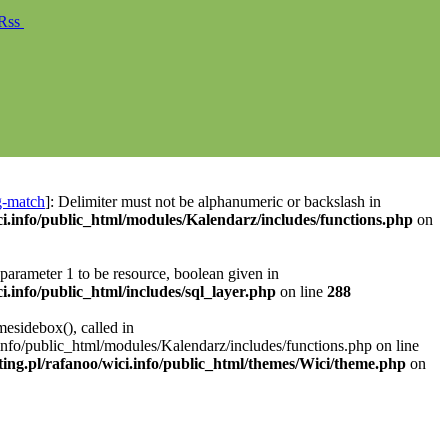
Rss
g-match
]: Delimiter must not be alphanumeric or backslash in
ci.info/public_html/modules/Kalendarz/includes/functions.php
on
parameter 1 to be resource, boolean given in
i.info/public_html/includes/sql_layer.php
on line
288
mesidebox(), called in
.info/public_html/modules/Kalendarz/includes/functions.php on line
ting.pl/rafanoo/wici.info/public_html/themes/Wici/theme.php
on