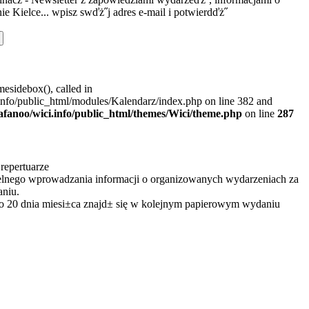
ie Kielce... wpisz swďż˝j adres e-mail i potwierdďż˝
mesidebox(), called in
.info/public_html/modules/Kalendarz/index.php on line 382 and
rafanoo/wici.info/public_html/themes/Wici/theme.php
on line
287
repertuarze
elnego wprowadzania informacji o organizowanych wydarzeniach za
niu.
o 20 dnia miesi±ca znajd± się w kolejnym papierowym wydaniu