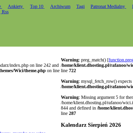
e
Ankiety
Top 10
Archiwum
Tagi
Patronat Medialny
Rss
Warning
: preg_match() [
function.pre
ndarz/index.php on line 242 and
/home/klient.dhosting.pl/rafanoo/wi
l/themes/Wici/theme.php
on line
line
722
Warning
: mysql_fetch_row() expects 
/home/klient.dhosting.pl/rafanoo/wic
Warning
: Missing argument 5 for the
/home/klient.dhosting.pl/rafanoo/wici
844 and defined in
/home/klient.dhos
line
287
Kalendarz Sierpień 2026