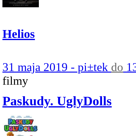
Helios
31 maja 2019 - pi±tek
do
13
filmy
Paskudy. UglyDolls