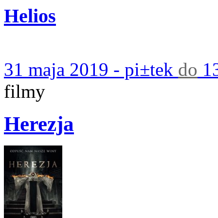
Helios
31 maja 2019 - pi±tek
do
13
filmy
Herezja