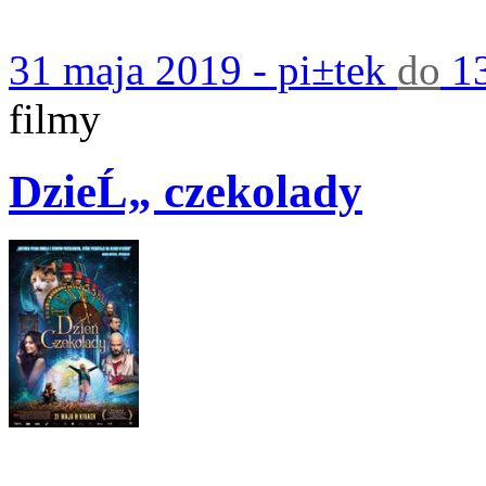
31 maja 2019 - pi±tek
do
13
filmy
DzieĹ„ czekolady