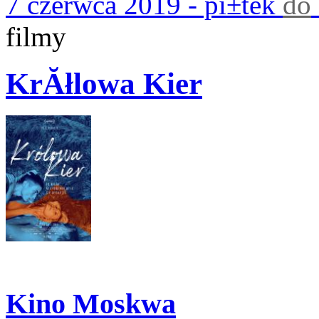
7 czerwca 2019 - pi±tek
do
filmy
KrĂłlowa Kier
Kino Moskwa