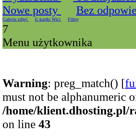
Nowe posty
Bez odpowi
Galeria zdjęć
E-kartki Wici
Filmy
7
Menu użytkownika
Warning
: preg_match() [
fu
must not be alphanumeric o
/home/klient.dhosting.pl/
on line
43