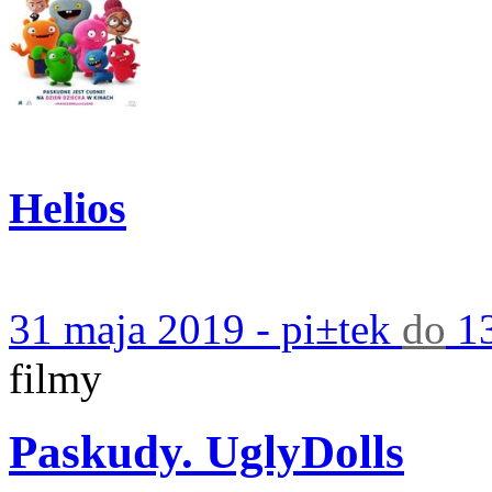
Helios
31 maja 2019 - pi±tek
do
13
filmy
Paskudy. UglyDolls