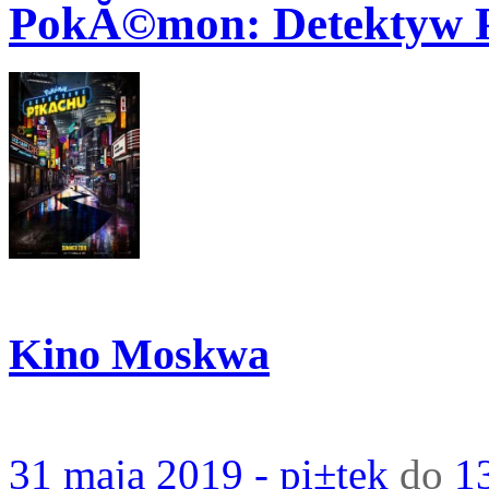
PokĂ©mon: Detektyw 
Kino Moskwa
31 maja 2019 - pi±tek
do
13