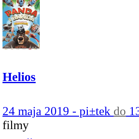
Helios
24 maja 2019 - pi±tek
do
13
filmy