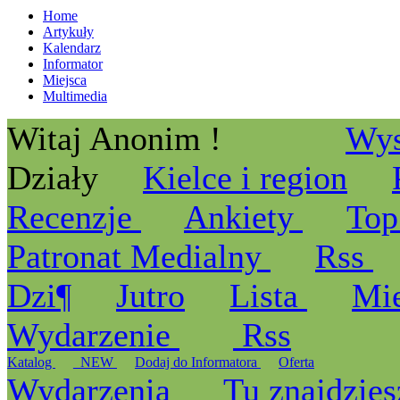
Home
Artykuły
Kalendarz
Informator
Miejsca
Multimedia
Witaj Anonim !
Wys
Działy
Kielce i region
Recenzje
Ankiety
Top
Patronat Medialny
Rss
Dzi¶
Jutro
Lista
Mi
Wydarzenie
Rss
Katalog
_NEW
Dodaj do Informatora
Oferta
Wydarzenia
Tu znajdzies