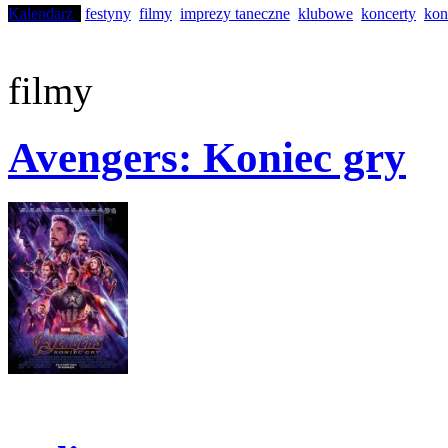
Kalendarz
festyny
filmy
imprezy taneczne
klubowe
koncerty
kon
filmy
Avengers: Koniec gry