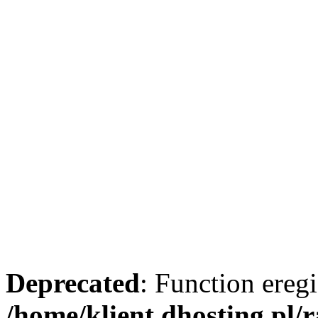
Deprecated
: Function eregi
/home/klient.dhosting.pl/