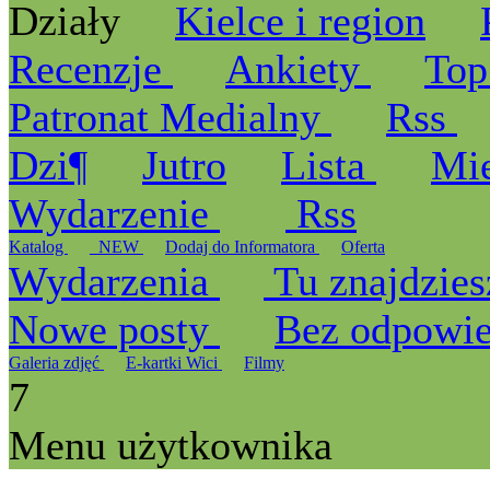
Działy
Kielce i region
Recenzje
Ankiety
Top
Patronat Medialny
Rss
Dzi¶
Jutro
Lista
Mi
Wydarzenie
Rss
Katalog
_NEW
Dodaj do Informatora
Oferta
Wydarzenia
Tu znajdzies
Nowe posty
Bez odpowi
Galeria zdjęć
E-kartki Wici
Filmy
7
Menu użytkownika