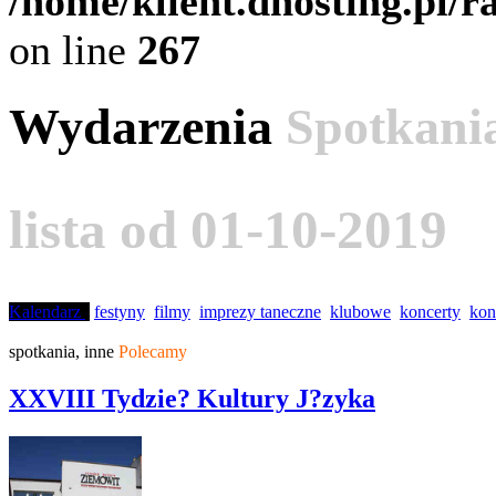
/home/klient.dhosting.pl/
on line
267
Wydarzenia
Spotkani
lista od 01-10-2019
Kalendarz
festyny
filmy
imprezy taneczne
klubowe
koncerty
kon
spotkania, inne
Polecamy
XXVIII Tydzie? Kultury J?zyka