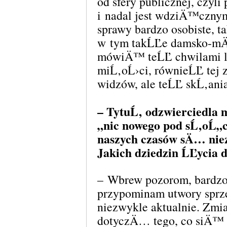
od sfery publicznej, czyli
i nadal jest wdziÄ™cznym
sprawy bardzo osobiste, t
w tym takĹĽe damsko-m
mówiÄ™ teĹĽ chwilami li
miĹ‚oĹ›ci, równieĹĽ tej 
widzów, ale teĹĽ skĹ‚ania
– TytuĹ‚ odzwierciedla
„nic nowego pod sĹ‚oĹ„
naszych czasów sÄ… nie
Jakich dziedzin ĹĽycia 
– Wbrew pozorom, bardzo
przypominam utwory sprze
niezwykle aktualnie. Zmia
dotyczÄ… tego, co siÄ™ d