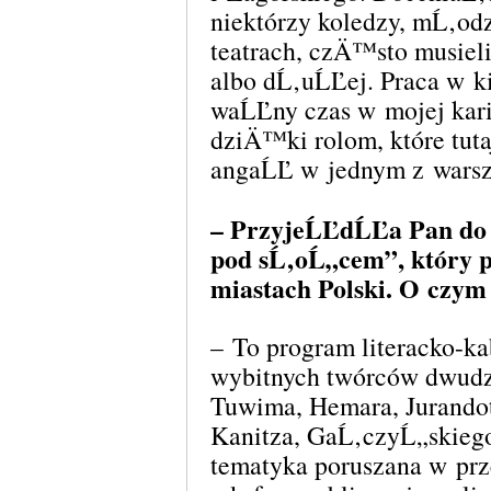
niektórzy koledzy, mĹ‚od
teatrach, czÄ™sto musiel
albo dĹ‚uĹĽej. Praca w ki
waĹĽny czas w mojej kar
dziÄ™ki rolom, które tut
angaĹĽ w jednym z warsz
– PrzyjeĹĽdĹĽa Pan do 
pod sĹ‚oĹ„cem”, który 
miastach Polski. O czym 
– To program literacko-ka
wybitnych twórców dwud
Tuwima, Hemara, Jurando
Kanitza, GaĹ‚czyĹ„skiego
tematyka poruszana w prz