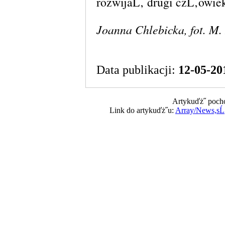
rozwijaĹ‚ drugi czĹ‚owie
Joanna Chlebicka, fot. M.
Data publikacji:
12-05-20
Artykuďż˝ pocho
Link do artykuďż˝u:
Array/News,sĹ