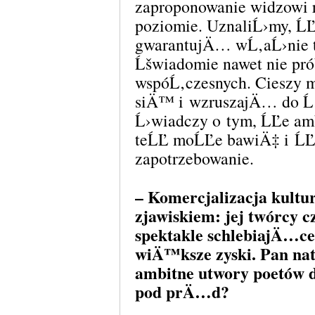
zaproponowanie widzowi 
poziomie. UznaliĹ›my, Ĺ
gwarantujÄ… wĹ‚aĹ›nie t
Ĺšwiadomie nawet nie pr
wspóĹ‚czesnych. Cieszy 
siÄ™ i wzruszajÄ… do Ĺ‚
Ĺ›wiadczy o tym, ĹĽe a
teĹĽ moĹĽe bawiÄ‡ i Ĺ
zapotrzebowanie.
– Komercjalizacja kultu
zjawiskiem: jej twórcy
spektakle schlebiajÄ…ce
wiÄ™ksze zyski. Pan na
ambitne utwory poetów d
pod prÄ…d?