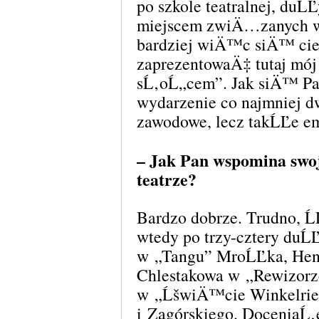
po szkole teatralnej, du
miejscem zwiÄ…zanych w
bardziej wiÄ™c siÄ™ 
zaprezentowaÄ‡ tutaj mó
sĹ‚oĹ„cem”. Jak siÄ™ Pan
wydarzenie co najmniej d
zawodowe, lecz takĹĽe e
– Jak Pan wspomina sw
teatrze?
Bardzo dobrze. Trudno, Ĺ
wtedy po trzy-cztery duĹĽ
w „Tangu” MroĹĽka, Hen
Chlestakowa w „Rewizorz
w „ĹšwiÄ™cie Winkelrie
i Zagórskiego. DoceniaĹ‚