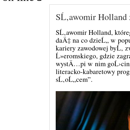
SĹ‚awomir Holland
SĹ‚awomir Holland, któ
daÄ‡ na co dzieĹ„ w popu
kariery zawodowej byĹ‚ 
Ĺ»eromskiego, gdzie zagr
wystÄ…pi w nim goĹ›cinni
literacko-kabaretowy pro
sĹ‚oĹ„cem”.