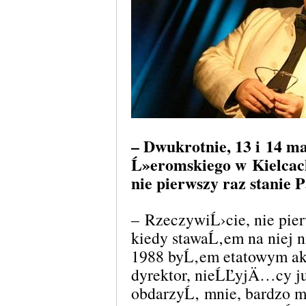
– Dwukrotnie, 13 i 14 m
Ĺ»eromskiego w Kielcach
nie pierwszy raz stanie Pa
– RzeczywiĹ›cie, nie pie
kiedy stawaĹ‚em na niej 
1988 byĹ‚em etatowym akt
dyrektor, nieĹĽyjÄ…cy j
obdarzyĹ‚ mnie, bardzo 