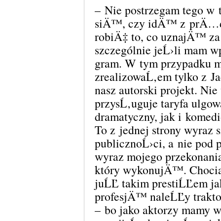
– Nie postrzegam tego w 
siÄ™, czy idÄ™ z prÄ…
robiÄ‡ to, co uznajÄ™ za
szczególnie jeĹ›li mam w
gram. W tym przypadku m
zrealizowaĹ‚em tylko z J
nasz autorski projekt. N
przysĹ‚uguje taryfa ulgow
dramatyczny, jak i komed
To z jednej strony wyraz 
publicznoĹ›ci, a nie pod
wyraz mojego przekonania
który wykonujÄ™. Chocia
juĹĽ takim prestiĹĽem j
profesjÄ™ naleĹĽy trakt
– bo jako aktorzy mamy 