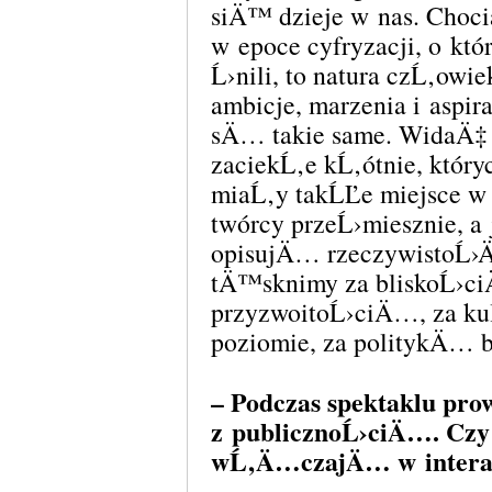
siÄ™ dzieje w nas. Choci
w epoce cyfryzacji, o któ
Ĺ›nili, to natura czĹ‚owi
ambicje, marzenia i aspira
sÄ… takie same. WidaÄ‡ 
zaciekĹ‚e kĹ‚ótnie, któr
miaĹ‚y takĹĽe miejsce w I
twórcy przeĹ›miesznie, a
opisujÄ… rzeczywistoĹ›Ä‡.
tÄ™sknimy za bliskoĹ›ci
przyzwoitoĹ›ciÄ…, za k
poziomie, za politykÄ… 
– Podczas spektaklu p
z publicznoĹ›ciÄ…. Cz
wĹ‚Ä…czajÄ… w inter