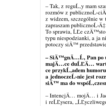
– Tak, z reguĹ‚y mam sz
rozmów z publicznoĹ›ciÄ
z widzem, szczególnie w
zapraszam publicznoĹ›Ä‡
To sprawia, ĹĽe czÄ™st
typu niespodzianki, a ja 
potoczy siÄ™ przedstawie
– SiÄ™gnÄ…Ĺ‚ Pan po u
majÄ…ce duĹĽÄ… wart
ce przykĹ‚adem humoru, 
a jednoczeĹ›nie jest ro
siÄ™ ma do wspóĹ‚czes
– IntencjÄ… mojÄ… i Jac
i reĹĽysera, „ĹĽyczliweg