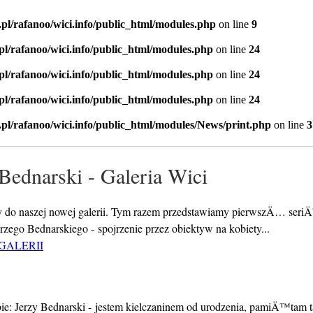
.pl/rafanoo/wici.info/public_html/modules.php
on line
9
.pl/rafanoo/wici.info/public_html/modules.php
on line
24
.pl/rafanoo/wici.info/public_html/modules.php
on line
24
.pl/rafanoo/wici.info/public_html/modules.php
on line
24
.pl/rafanoo/wici.info/public_html/modules/News/print.php
on line
3
 Bednarski - Galeria Wici
 do naszej nowej galerii. Tym razem przedstawiamy pierwszÄ… ser
Jerzego Bednarskiego - spojrzenie przez obiektyw na kobiety...
GALERII
ie: Jerzy Bednarski - jestem kielczaninem od urodzenia, pamiÄ™tam t