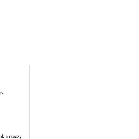
iÄ™
akie rzeczy