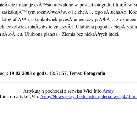
ieÅ›cie i mam je czÄ™sto utrwalone w postaci fotografii i filmÃ³w 
 zaskakujÄ™ tym rozmÃ³wcÃ³w, o ile chcÄ… tego sÅ‚uchaÄ‡. Ko
tografiÄ™ z jakimkolwiek przesÅ‚aniem czy prÃ³bÄ… zrozumienia
ek, cokolwiek miaÅ‚oby to znaczyÄ‡. Ulubiona pogoda - ciepÅ‚y,siln
sÅ‚oÅ„cu. Ulubiona planeta - Ziemia bez niektÃ³rych ludzi.
acji:
19-02-2003 o godz. 18:51:57
, Temat:
Fotografia
Artykuï¿½ pochodzi z serwisu Wici.Info
Array
Link do artykuï¿½u:
Array/News,jerzy_bednarski_galeria_wici,47,htm