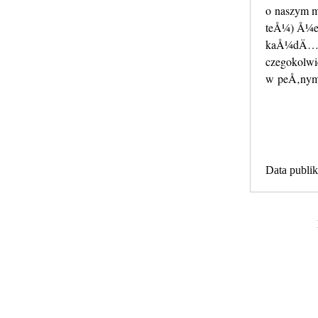
o naszym m
teÅ¼) Å¼e
kaÅ¼dÄ… fo
czegokolwi
w peÅ‚nym 
Data publik