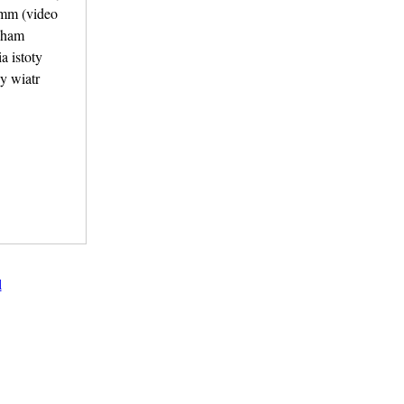
8mm (video
cham
 istoty
y wiatr
l