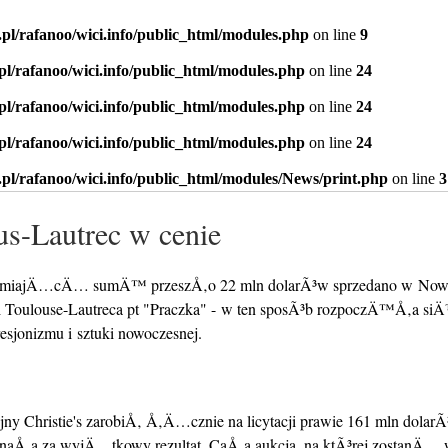
.pl/rafanoo/wici.info/public_html/modules.php
on line
9
.pl/rafanoo/wici.info/public_html/modules.php
on line
24
.pl/rafanoo/wici.info/public_html/modules.php
on line
24
.pl/rafanoo/wici.info/public_html/modules.php
on line
24
.pl/rafanoo/wici.info/public_html/modules/News/print.php
on line
3
us-Lautrec w cenie
amiajÄ…cÄ… sumÄ™ przeszÅ‚o 22 mln dolarÃ³w sprzedano w Now
i Toulouse-Lautreca pt "Praczka" - w ten sposÃ³b rozpoczÄ™Å‚a siÄ
esjonizmu i sztuki nowoczesnej.
y Christie's zarobiÅ‚ Å‚Ä…cznie na licytacji prawie 161 mln dolarÃ
znaÅ‚a za wyjÄ…tkowy rezultat. CaÅ‚a aukcja, na ktÃ³rej zostanÄ…