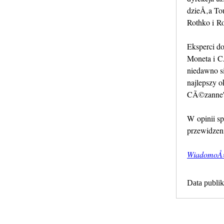
dzieÅ‚a To
Rothko i R
Eksperci d
Moneta i C
niedawno s
najlepszy 
CÃ©zanne'a
W opinii sp
przewidzeni
WiadomoÅ›
Data publik