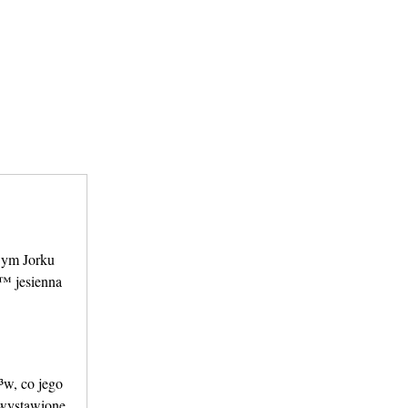
ym Jorku
™ jesienna
³w, co jego
 wystawione