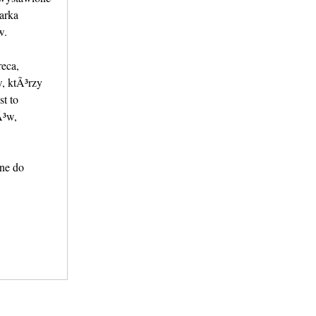
arka
w.
eca,
, ktÃ³rzy
t to
Ã³w,
dne do