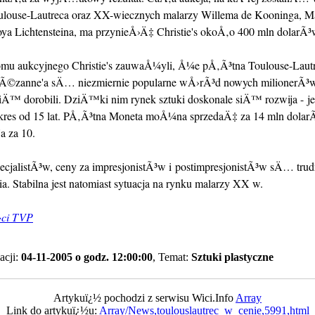
ulouse-Lautreca oraz XX-wiecznych malarzy Willema de Kooninga, M
oya Lichtensteina, ma przynieÅ›Ä‡ Christie's okoÅ‚o 400 mln dolarÃ³
omu aukcyjnego Christie's zauwaÅ¼yli, Å¼e pÅ‚Ã³tna Toulouse-Lautr
Ã©zanne'a sÄ… niezmiernie popularne wÅ›rÃ³d nowych milionerÃ³w
iÄ™ dorobili. DziÄ™ki nim rynek sztuki doskonale siÄ™ rozwija - jes
okres od 15 lat. PÅ‚Ã³tna Moneta moÅ¼na sprzedaÄ‡ za 14 mln dolar
 za 10.
ecjalistÃ³w, ceny za impresjonistÃ³w i postimpresjonistÃ³w sÄ… tru
a. Stabilna jest natomiast sytuacja na rynku malarzy XX w.
ci TVP
acji:
04-11-2005 o godz. 12:00:00
, Temat:
Sztuki plastyczne
Artykuï¿½ pochodzi z serwisu Wici.Info
Array
Link do artykuï¿½u:
Array/News,toulouslautrec_w_cenie,5991,html