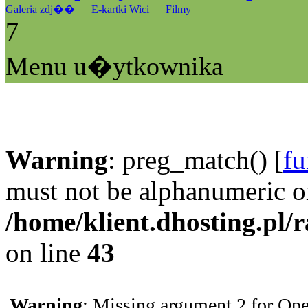
Galeria zdj��
E-kartki Wici
Filmy
7
Menu u�ytkownika
Warning
: preg_match() [
fu
must not be alphanumeric o
/home/klient.dhosting.pl/
on line
43
Warning
: Missing argument 2 for Ope