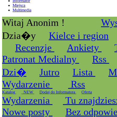
Informator
Miejsca
Multimedia
Witaj Anonim !
Wys
Dzia�y
Kielce i region
Recenzje
Ankiety
Patronat Medialny
Rss
Dzi�
Jutro
Lista
M
Wydarzenie
Rss
Katalog
_NEW
Dodaj do Informatora
Oferta
Wydarzenia
Tu znajdzies
Nowe posty
Bez odpowi