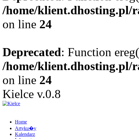
/home/klient.dhosting.pl/
on line
24
Deprecated
: Function ereg(
/home/klient.dhosting.pl/
on line
24
Kielce v.0.8
Home
Artyku�y
Kalendarz