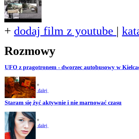
+
dodaj film z youtube
|
kat
Rozmowy
UFO z pragotronem - dworzec autobusowy w Kielca
+
dalej
Staram się żyć aktywnie i nie marnować czasu
+
dalej