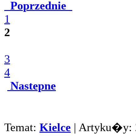
Poprzednie
1
2
3
4
Nastepne
Temat:
Kielce
| Artyku�y: 2