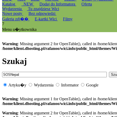
Katalog
_NEW
Dodaj do Informatora
Oferta
Wydarzenia
Tu znajdziesz Wici
Nowe posty
Bez odpowiedzi
Galeria zdj��
E-kartki Wici
Filmy
7
Menu u�ytkownika
Warning
: Missing argument 2 for OpenTable(), called in /home/klien
/home/klient.dhosting.pl/rafanoo/wici.info/public_html/themes/W
Szukaj
Artyku�y
Wydarzenia
Informator
Google
Warning
: Missing argument 1 for OpenTable(), called in /home/klien
/home/klient.dhosting.pl/rafanoo/wici.info/public_html/themes/W
Warning
: Missing argument 2 for OpenTable(), called in /home/klien