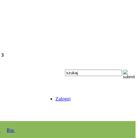
e
3
Zaloguj
y
Rss