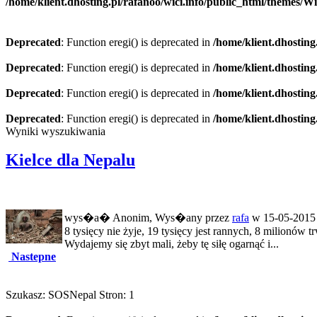
/home/klient.dhosting.pl/rafanoo/wici.info/public_html/themes/W
Deprecated
: Function eregi() is deprecated in
/home/klient.dhosting
Deprecated
: Function eregi() is deprecated in
/home/klient.dhosting
Deprecated
: Function eregi() is deprecated in
/home/klient.dhosting
Deprecated
: Function eregi() is deprecated in
/home/klient.dhosting
Wyniki wyszukiwania
Kielce dla Nepalu
wys�a� Anonim, Wys�any przez
rafa
w 15-05-2015 
8 tysięcy nie żyje, 19 tysięcy jest rannych, 8 milionów
Wydajemy się zbyt mali, żeby tę siłę ogarnąć i...
Nastepne
Szukasz: SOSNepal Stron: 1