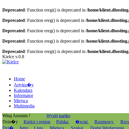
Deprecated
: Function eregi() is deprecated in
/home/klient.dhosting
Deprecated
: Function ereg() is deprecated in
/home/klient.dhosting
Deprecated
: Function ereg() is deprecated in
/home/klient.dhosting
Deprecated
: Function ereg() is deprecated in
/home/klient.dhosting
Deprecated
: Function eregi() is deprecated in
/home/klient.dhosting
Kielce v.0.8
Home
Artyku�y
Kalendarz
Informator
Miejsca
Multimedia
Witaj Anonim !
Wyslij kartke
Dzia�y
Kielce i region
Polska
�wiat
Rozmowy
Rec
Dzi�
Jutro
Lista
Miejsca
Szukaj
Dodaj Wydarzenie