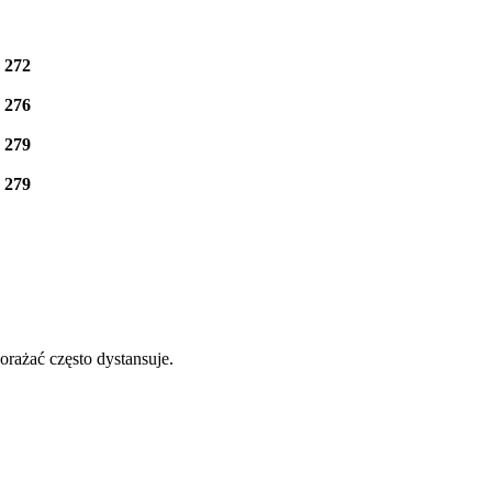
e
272
e
276
e
279
e
279
orażać często dystansuje.