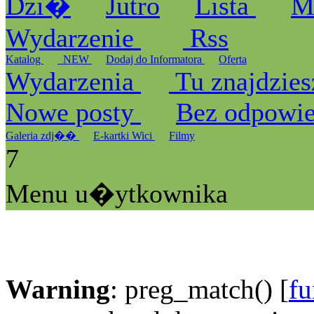
Dzi�
Jutro
Lista
M
Wydarzenie
Rss
Katalog
_NEW
Dodaj do Informatora
Oferta
Wydarzenia
Tu znajdzies
Nowe posty
Bez odpowi
Galeria zdj��
E-kartki Wici
Filmy
7
Menu u�ytkownika
Warning
: preg_match() [
fu