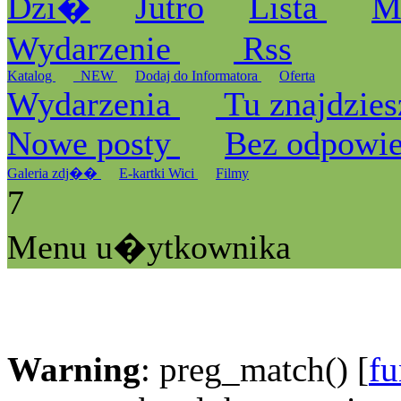
Dzi�
Jutro
Lista
M
Wydarzenie
Rss
Katalog
_NEW
Dodaj do Informatora
Oferta
Wydarzenia
Tu znajdzies
Nowe posty
Bez odpowi
Galeria zdj��
E-kartki Wici
Filmy
7
Menu u�ytkownika
Warning
: preg_match() [
fu