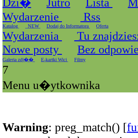
Dzi�
Jutro
Lista
M
Wydarzenie
Rss
Katalog
_NEW
Dodaj do Informatora
Oferta
Wydarzenia
Tu znajdzies
Nowe posty
Bez odpowi
Galeria zdj��
E-kartki Wici
Filmy
7
Menu u�ytkownika
Warning
: preg_match() [
fu