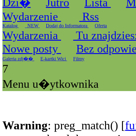
Dzi�
Jutro
Lista
M
Wydarzenie
Rss
Katalog
_NEW
Dodaj do Informatora
Oferta
Wydarzenia
Tu znajdzies
Nowe posty
Bez odpowi
Galeria zdj��
E-kartki Wici
Filmy
7
Menu u�ytkownika
Warning
: preg_match() [
fu