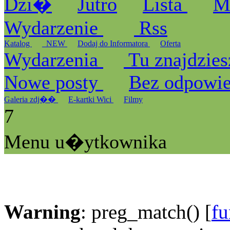
Dzi�
Jutro
Lista
M
Wydarzenie
Rss
Katalog
_NEW
Dodaj do Informatora
Oferta
Wydarzenia
Tu znajdzies
Nowe posty
Bez odpowi
Galeria zdj��
E-kartki Wici
Filmy
7
Menu u�ytkownika
Warning
: preg_match() [
fu