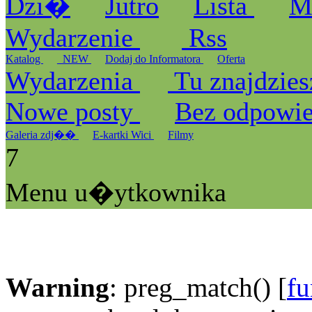
Dzi�
Jutro
Lista
M
Wydarzenie
Rss
Katalog
_NEW
Dodaj do Informatora
Oferta
Wydarzenia
Tu znajdzies
Nowe posty
Bez odpowi
Galeria zdj��
E-kartki Wici
Filmy
7
Menu u�ytkownika
Warning
: preg_match() [
fu