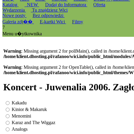
Katalog
_NEW
Dodaj do Informatora
Oferta
Wydarzenia
Tu znajdziesz Wici
Nowe posty
Bez odpowiedzi
Galeria zdj��
E-kartki Wici
Filmy
7
Menu u�ytkownika
Warning
: Missing argument 2 for pollMain(), called in /home/klient
/home/klient.dhosting.pl/rafanoo/wici.info/public_html/modules
Warning
: Missing argument 2 for OpenTable(), called in /home/klie
/home/klient.dhosting.pl/rafanoo/wici.info/public_html/themes/W
Koncert - Juwenalia 2006. Zag
Kakadu
Kinior & Makaruk
Menomini
Karaz and The Wiggaz
Analogs