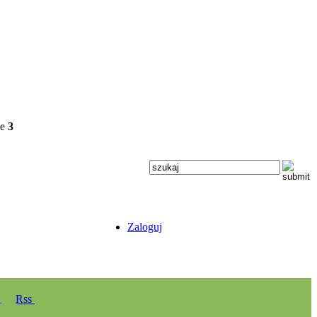
ne
3
Zaloguj
y
Rss