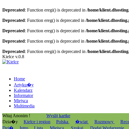
Deprecated
: Function eregi() is deprecated in
/home/klient.dhosting
Deprecated
: Function ereg() is deprecated in
/home/klient.dhosting
Deprecated
: Function ereg() is deprecated in
/home/klient.dhosting
Deprecated
: Function ereg() is deprecated in
/home/klient.dhosting
Deprecated
: Function eregi() is deprecated in
/home/klient.dhosting
Kielce v.0.8
Home
Artyku�y
Kalendarz
Informator
Miejsca
Multimedia
Witaj Anonim !
Wyslij kartke
Dzia�y
Kielce i region
Polska
�wiat
Rozmowy
Rec
Dzi�
Jutro
Lista
Miejsca
Szukaj
Dodaj Wydarzenie