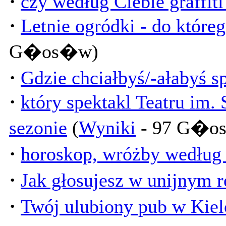
·
czy według Ciebie graffiti
·
Letnie ogródki - do któreg
G�os�w)
·
Gdzie chciałbyś/-ałabyś s
·
który spektakl Teatru im.
sezonie
(
Wyniki
- 97 G�o
·
horoskop, wróżby według C
·
Jak głosujesz w unijnym 
·
Twój ulubiony pub w Kiel