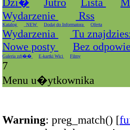
Dzi�
Jutro
Lista
M
Wydarzenie
Rss
Katalog
_NEW
Dodaj do Informatora
Oferta
Wydarzenia
Tu znajdzies
Nowe posty
Bez odpowi
Galeria zdj��
E-kartki Wici
Filmy
7
Menu u�ytkownika
Warning
: preg_match() [
fu