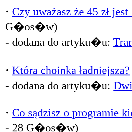
·
Czy uważasz że 45 zł jest
G�os�w)
- dodana do artyku�u:
Tra
·
Która choinka ładniejsza?
- dodana do artyku�u:
Dwi
·
Co sądzisz o programie k
- 28 G�os�w)