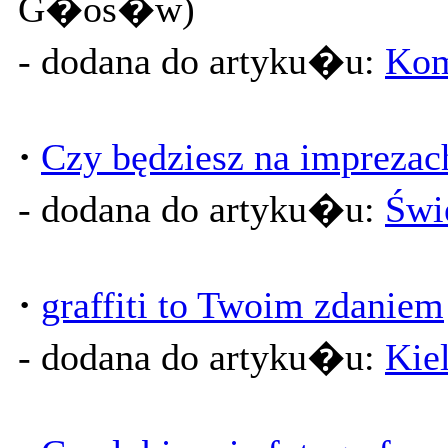
G�os�w)
- dodana do artyku�u:
Kom
·
Czy będziesz na imprezac
- dodana do artyku�u:
Świ
·
graffiti to Twoim zdaniem
- dodana do artyku�u:
Kiel