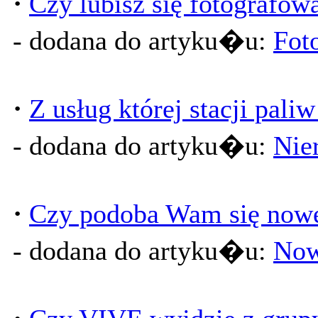
·
Czy lubisz się fotografow
- dodana do artyku�u:
Fot
·
Z usług której stacji pali
- dodana do artyku�u:
Nier
·
Czy podoba Wam się nowe
- dodana do artyku�u:
Now