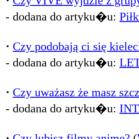
·
Czy VIVE wyjdzie z grup
- dodana do artyku�u:
Pił
·
Czy podobają ci się kiele
- dodana do artyku�u:
LE
·
Czy uważasz że masz szcz
- dodana do artyku�u:
IN
·
Czy lubisz filmy anime?
(