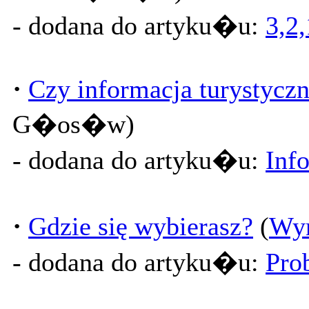
- dodana do artyku�u:
3,2
·
Czy informacja turystycz
G�os�w)
- dodana do artyku�u:
Info
·
Gdzie się wybierasz?
(
Wyn
- dodana do artyku�u:
Pro