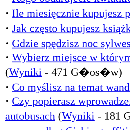
·
Ile miesięcznie kupujesz 
·
Jak często kupujesz książk
·
Gdzie spędzisz noc sylwes
·
Wybierz miejsce w którym
(
Wyniki
- 471 G�os�w)
·
Co myślisz na temat wand
·
Czy popierasz wprowadze
autobusach
(
Wyniki
- 181