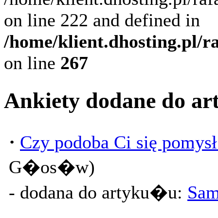
on line 222 and defined in
/home/klient.dhosting.pl/
on line
267
Ankiety dodane do 
·
Czy podoba Ci się pomysł
G�os�w)
- dodana do artyku�u:
Sam