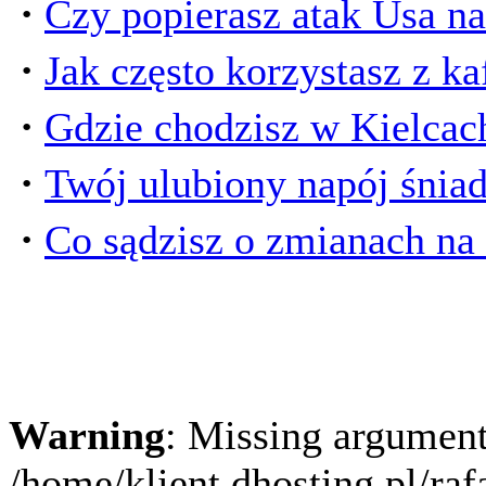
·
Czy popierasz atak Usa na 
·
Jak często korzystasz z k
·
Gdzie chodzisz w Kielcach
·
Twój ulubiony napój śnia
·
Co sądzisz o zmianach na 
Warning
: Missing argument
/home/klient.dhosting.pl/ra