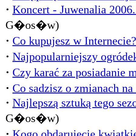
·
Koncert - Juwenalia 2006
G�os�w)
·
Co kupujesz w Internecie
·
Najpopularniejszy ogródek
·
Czy karać za posiadanie m
·
Co sadzisz o zmianach na 
·
Najlepszą sztuką tego sez
G�os�w)
·
Kogo obdarujecie kwiatk