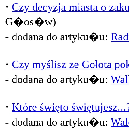
·
Czy decyzja miasta o zaku
G�os�w)
- dodana do artyku�u:
Rad
·
Czy myślisz ze Gołota po
- dodana do artyku�u:
Wal
·
Które święto świętujesz...
- dodana do artyku�u:
Wal