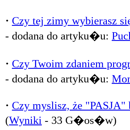
·
Czy tej zimy wybierasz s
- dodana do artyku�u:
Puc
·
Czy Twoim zdaniem progra
- dodana do artyku�u:
Mon
·
Czy myslisz, że "PASJA" 
(
Wyniki
- 33 G�os�w)