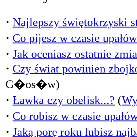
·
Najlepszy świętokrzyski s
·
Co pijesz w czasie upałó
·
Jak oceniasz ostatnie zmia
·
Czy świat powinien zbojk
G�os�w)
·
Ławka czy obelisk...?
(
Wy
·
Co robisz w czasie upałó
·
Jaką porę roku lubisz najb