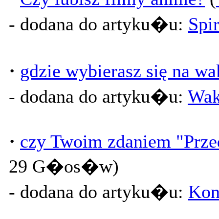
- dodana do artyku�u:
Spi
·
gdzie wybierasz się na wa
- dodana do artyku�u:
Wak
·
czy Twoim zdaniem "Prze
29 G�os�w)
- dodana do artyku�u:
Kon