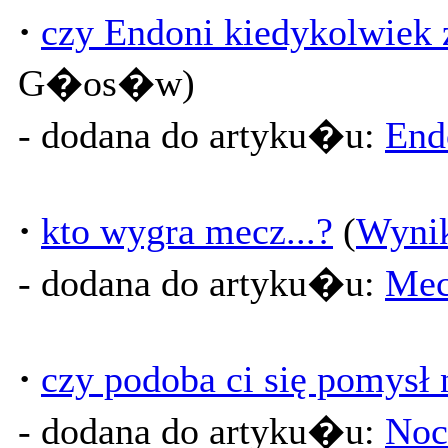
·
czy Endoni kiedykolwiek 
G�os�w)
- dodana do artyku�u:
End
·
kto wygra mecz...?
(
Wyni
- dodana do artyku�u:
Me
·
czy podoba ci się pomysł
- dodana do artyku�u:
Noc