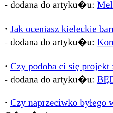
- dodana do artyku�u:
Mel
·
Jak oceniasz kieleckie ba
- dodana do artyku�u:
Kon
·
Czy podoba ci się projekt
- dodana do artyku�u:
BĘ
·
Czy naprzeciwko byłego w