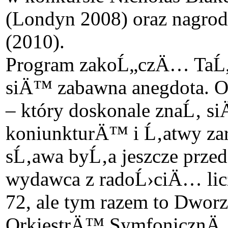
(Londyn 2008) oraz nagrod
(2010).
Program zakoĹ„czÄ… TaĹ„
siÄ™ zabawna anegdota. O
– który doskonale znaĹ‚ s
koniunkturÄ™ i Ĺ‚atwy za
sĹ‚awa byĹ‚a jeszcze prze
wydawca z radoĹ›ciÄ… liczy
72, ale tym razem to Dworz
OrkiestrÄ™ SymfonicznÄ…