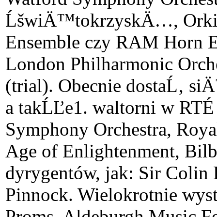
ĹšwiÄ™tokrzyskÄ…, Ork
Ensemble czy RAM Horn En
London Philharmonic Orch
(trial). Obecnie dostaĹ‚ 
a takĹĽe1. waltorni w RT
Symphony Orchestra, Royal 
Age of Enlightenment, Bil
dyrygentów, jak: Sir Colin
Pinnock. Wielokrotnie wy
Proms, Aldeburgh Music Fes