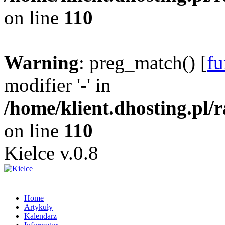
on line
110
Warning
: preg_match() [
fu
modifier '-' in
/home/klient.dhosting.pl/
on line
110
Kielce v.0.8
Home
Artykuły
Kalendarz