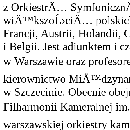
z OrkiestrÄ… SymfonicznÄ
wiÄ™kszoĹ›ciÄ… polskich 
Francji, Austrii, Holandii
i Belgii. Jest adiunktem i
w Warszawie oraz profesor
kierownictwo MiÄ™dzyna
w Szczecinie. Obecnie obej
Filharmonii Kameralnej im
warszawskiej orkiestry kam