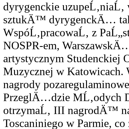
dyrygenckie uzupeĹ‚niaĹ‚ 
sztukÄ™ dyrygenckÄ… takic
WspóĹ‚pracowaĹ‚ z PaĹ„
NOSPR-em, WarszawskÄ… 
artystycznym Studenckiej O
Muzycznej w Katowicach. W
nagrody pozaregulaminowe
PrzeglÄ…dzie MĹ‚odych D
otrzymaĹ‚ III nagrodÄ™ 
Toscaniniego w Parmie, c