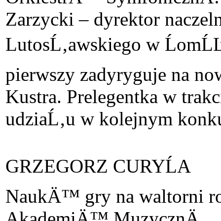
Zarzycki – dyrektor naczel
LutosĹ‚awskiego w ĹomĹĽy
pierwszy zadyryguje na no
Kustra. Prelegentka w tra
udziaĹ‚u w kolejnym konku
GRZEGORZ CURYĹA
NaukÄ™ gry na waltorni r
AkademiÄ™ MuzycznÄ… we 