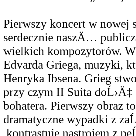
Pierwszy koncert w nowej 
serdecznie naszÄ… public
wielkich kompozytorów. Wi
Edvarda Griega, muzyki, 
Henryka Ibsena. Grieg stw
przy czym II Suita doĹ›Ä‡
bohatera. Pierwszy obraz t
dramatyczne wypadki z zaĹ
kontrastuje nastrojem z p