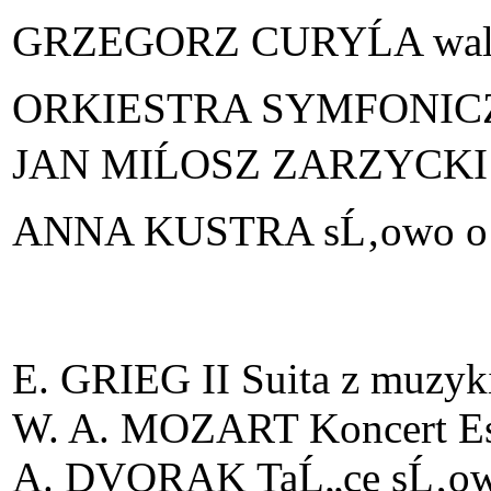
GRZEGORZ CURYĹA walt
ORKIESTRA SYMFONIC
JAN MIĹOSZ ZARZYCKI d
ANNA KUSTRA sĹ‚owo o
E. GRIEG II Suita z muzyk
W. A. MOZART Koncert Es
A. DVORAK TaĹ„ce sĹ‚owi