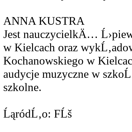
ANNA KUSTRA
Jest nauczycielkÄ… Ĺ›piewu
w Kielcach oraz wykĹ‚ado
Kochanowskiego w Kielcach
audycje muzyczne w szkoĹ
szkolne.
ĹąródĹ‚o: FĹš