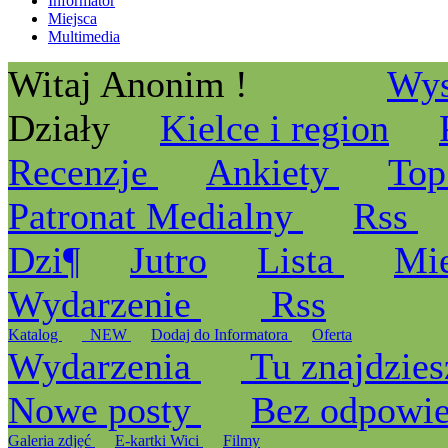
Informator
Miejsca
Multimedia
Witaj Anonim !
Wys
Działy
Kielce i region
Recenzje
Ankiety
Top
Patronat Medialny
Rss
Dzi¶
Jutro
Lista
Mi
Wydarzenie
Rss
Katalog
_NEW
Dodaj do Informatora
Oferta
Wydarzenia
Tu znajdzies
Nowe posty
Bez odpowi
Galeria zdjęć
E-kartki Wici
Filmy