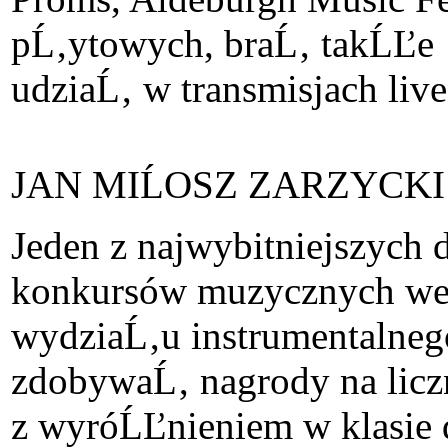
pĹ‚ytowych, braĹ‚ takĹĽe
udziaĹ‚ w transmisjach li
JAN MIĹOSZ ZARZYCKI
Jeden z najwybitniejszych 
konkursów muzycznych we 
wydziaĹ‚u instrumentalneg
zdobywaĹ‚ nagrody na lic
z wyróĹĽnieniem w klasie 