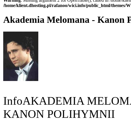
Warning
: Missing argument 2 for OpenTable(), called in /home/klie
/home/klient.dhosting.pl/rafanoo/wici.info/public_html/themes/W
Akademia Melomana - Kanon P
Info
AKADEMIA MELOM
KANON POLIHYMNII