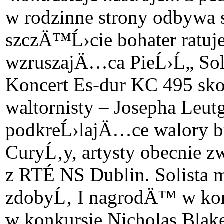
w rodzinne strony odbyw
szczÄ™Ĺ›cie bohater ratuj
wzruszajÄ…ca PieĹ›Ĺ„ Sol
Koncert Es-dur KC 495 sk
waltornisty – Josepha Leut
podkreĹ›lajÄ…ce walory b
CuryĹ‚y, artysty obecnie 
z RTÉ NS Dublin. Solista 
zdobyĹ‚ I nagrodÄ™ w ko
w konkursie Nicholas Bla