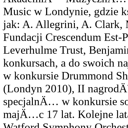
Music w Londynie, gdzie 
jak: A. Allegrini, A. Clar
Fundacji Crescendum Est-P
Leverhulme Trust, Benjami
konkursach, a do swoich 
w konkursie Drummond Sha
(Londyn 2010), II nagrod
specjalnÄ… w konkursie sol
majÄ…c 17 lat. Kolejne l
Watford Symphony Orche