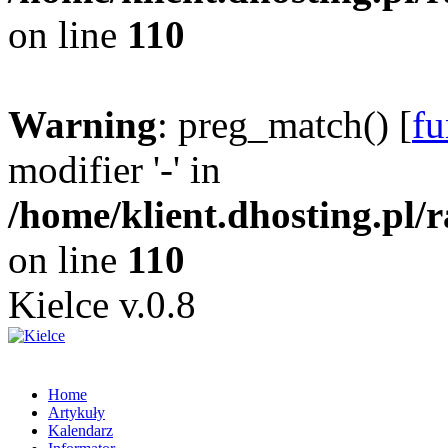
on line
110
Warning
: preg_match() [
fu
modifier '-' in
/home/klient.dhosting.pl/
on line
110
Kielce v.0.8
Home
Artykuły
Kalendarz