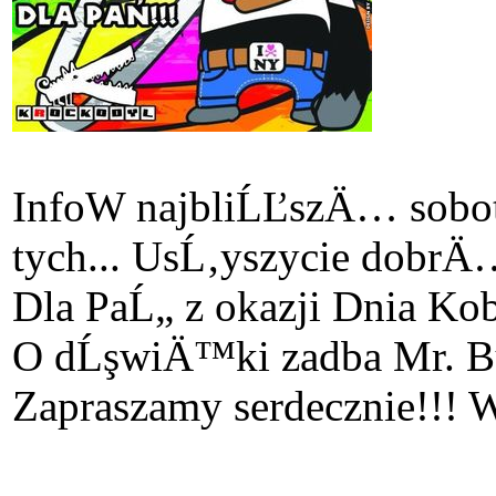
Info
W najbliĹĽszÄ… sobot
tych... UsĹ‚yszycie dob
Dla PaĹ„ z okazji Dnia K
O dĹşwiÄ™ki zadba Mr. BuT
Zapraszamy serdecznie!!! W