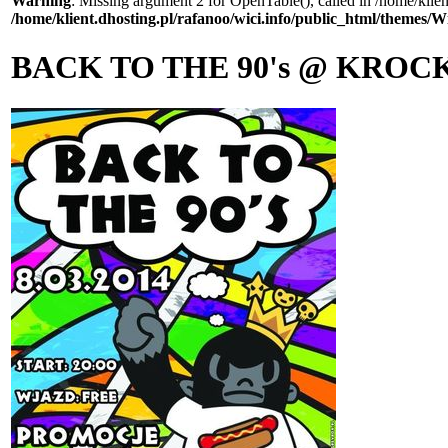
Warning
: Missing argument 2 for OpenTable(), called in /home/klie
/home/klient.dhosting.pl/rafanoo/wici.info/public_html/themes/W
BACK TO THE 90's @ KRO