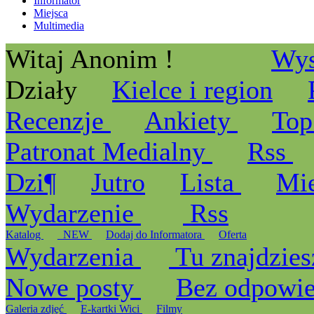
Informator
Miejsca
Multimedia
Witaj Anonim !
Wys
Działy
Kielce i region
Recenzje
Ankiety
Top
Patronat Medialny
Rss
Dzi¶
Jutro
Lista
Mi
Wydarzenie
Rss
Katalog
_NEW
Dodaj do Informatora
Oferta
Wydarzenia
Tu znajdzies
Nowe posty
Bez odpowi
Galeria zdjęć
E-kartki Wici
Filmy