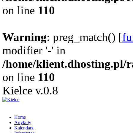
on line
110
Warning
: preg_match() [
fu
modifier '-' in
/home/klient.dhosting.pl/
on line
110
Kielce v.0.8
Home
Artykuły
Kalendarz