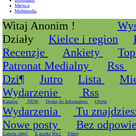
Informator
Miejsca
Multimedia
Witaj Anonim !
Wys
Działy
Kielce i region
Recenzje
Ankiety
Top
Patronat Medialny
Rss
Dzi¶
Jutro
Lista
Mi
Wydarzenie
Rss
Katalog
_NEW
Dodaj do Informatora
Oferta
Wydarzenia
Tu znajdzies
Nowe posty
Bez odpowi
Galeria zdjęć
E-kartki Wici
Filmy