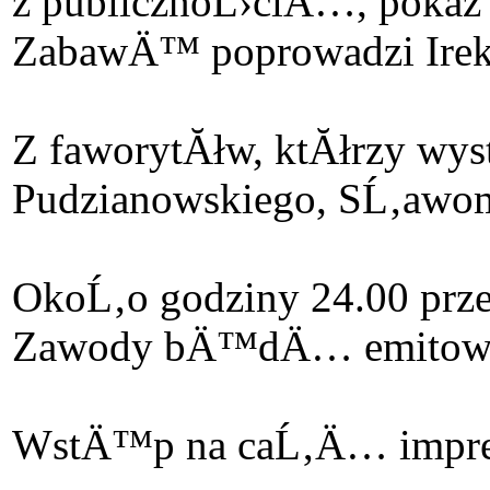
z publicznoĹ›ciÄ…, pokaz 
ZabawÄ™ poprowadzi Irek 
Z faworytĂłw, ktĂłrzy w
Pudzianowskiego, SĹ‚awomi
OkoĹ‚o godziny 24.00 prze
Zawody bÄ™dÄ… emitowane
WstÄ™p na caĹ‚Ä… imprez