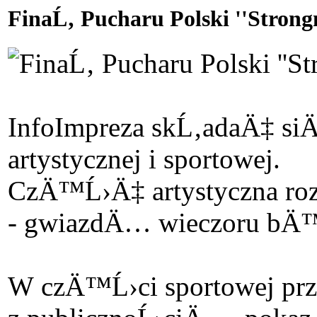
FinaĹ‚ Pucharu Polski ''Stron
Info
Impreza skĹ‚adaÄ‡ s
artystycznej i sportowej.
CzÄ™Ĺ›Ä‡ artystyczna rozp
- gwiazdÄ… wieczoru bÄ™
W czÄ™Ĺ›ci sportowej prz